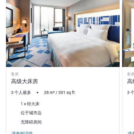
客房
客
高级大床房
高
3 个人最多
28
m²
/
301
sq ft
3 
床上用品
床
1 x 特大床
景色:
景色
位于城市边
无障碍房间
请参阅详情
请