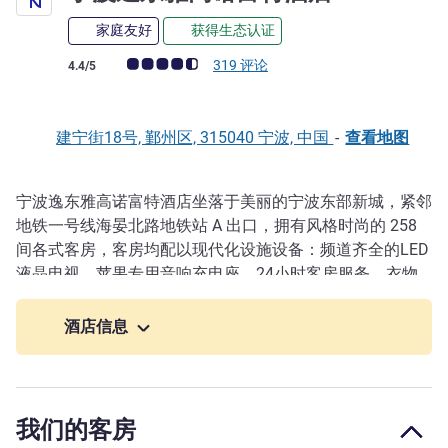
家庭友好
获得生态认证
客户意见评级 (ALL 评级)
319 评论
4.4/5
建宁街18号, 鄞州区, 315040 宁波, 中国
-
查看地图
宁波逸东雅高诺富特酒店坐落于美丽的宁波东部新城，紧邻
描述
地铁一号线海晏北路地铁站 A 出口，拥有风格时尚的 258
间各式客房，客房均配以现代化设施设备：频道齐全的LED
液晶电视、苹果专用音响充电座、24小时客房服务、衣物
快捷送洗及熨烫服务。所有高级房均配备品牌独有的"Live
N Dream"高品质环保床具。法式灵魂对于生活艺术的优美
酒店信息
赞礼，让旅客们在宁波逸东雅高诺富特酒店，尽情享受来自
法国的典雅与魅力。糅合当地文化和法式风情的别致体验，
让人流连忘返。
我们的客房