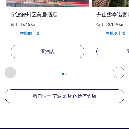
4 星
宁波鄞州区美居酒店
‌舟山露亭诺
位于
3.646
km
位于
50.199
km
在地图上看
在地图上看
看酒店
第
1
页，共
2
页
, 我们在附近的其他酒店 1 :, 我们在附近的其他酒
上一个 - 我们在附近的其他酒店
下
我们位于 宁波 酒店 的所有酒店