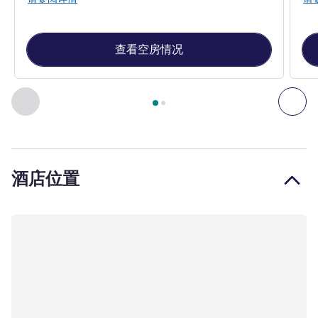
查看空房情况
第
1
页，共
2
页
, 客房 1 : 高级大床房 , 客房 2 : 高级双床房
上一个 - 客房
下一
酒店位置