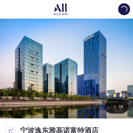
Load
38
4 星
宁波逸东雅高诺富特酒店