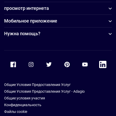
просмотр интернета
Мобильное приложение
Нужна помощь?
Accor Facebook
Accor Instagram
Accor Twitter
Accor Pinterest
Accor Youtube
Accor Li
Общие Условия Предоставления Услуг
Общие Условия Предоставления Услуг - Adagio
Общие условия участия
Конфиденциальность
Файлы cookie