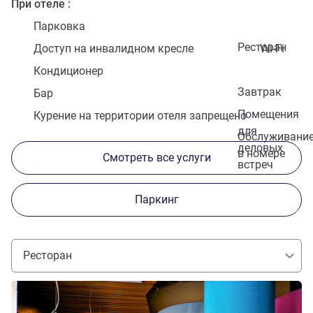
При отеле
Парковка
Ресторан
Доступ на инвалидном кресле
Wi-Fi
Кондиционер
Завтрак
Бар
Помещения
Курение на территории отеля запрещено
для
Обслуживани
деловых
в номере
Смотреть все услуги
встреч
Паркинг
Ресторан
Подробная информация