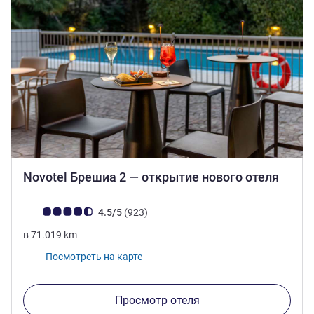
4 зве
Novotel Брешиа 2 — открытие нового отеля
Примечание: отзывы клиентов (Рейтинг ALL)
Отзывов
4.5/5
(923
)
в
71.019
km
Посмотреть на карте
Просмотр отеля