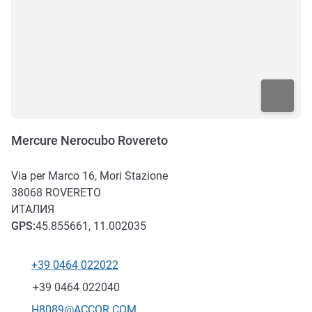
Mercure Nerocubo Rovereto
Via per Marco 16, Mori Stazione
38068
ROVERETO
ИТАЛИЯ
GPS
:
45.855661, 11.002035
+39 0464 022022
Телефон
Факс
+39 0464 022040
Контактный адрес электронной почты
H8089@ACCOR.COM