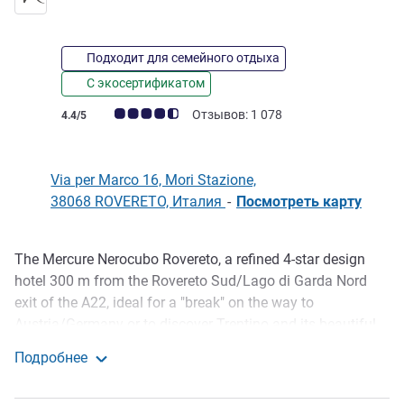
Подходит для семейного отдыха
С экосертификатом
Примечание: отзывы клиентов (Рейтинг ALL)
Отзывов: 1 078
4.4/5
Via per Marco 16, Mori Stazione,
38068 ROVERETO, Италия
-
Посмотреть карту
The Mercure Nerocubo Rovereto, a refined 4-star design
Описание
hotel 300 m from the Rovereto Sud/Lago di Garda Nord
exit of the A22, ideal for a "break" on the way to
Austria/Germany or to discover Trentino and its beautiful
valleys and Dolomites (Unesco). It has 101 stylish, modern
Подробнее
rooms, a wellness center/SPA, a gourmet restaurant, a
Mercure Nerocubo Rovereto
modern Convention Center and an outdoor/indoor parking