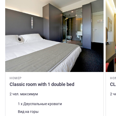
Подробная информация
Подро
НОМЕР
НО
Classic room with 1 double bed
CL
2 чел. максимум
2 ч
Постель
Пос
1 x Двуспальные кровати
Виды:
Вид
Вид на горы