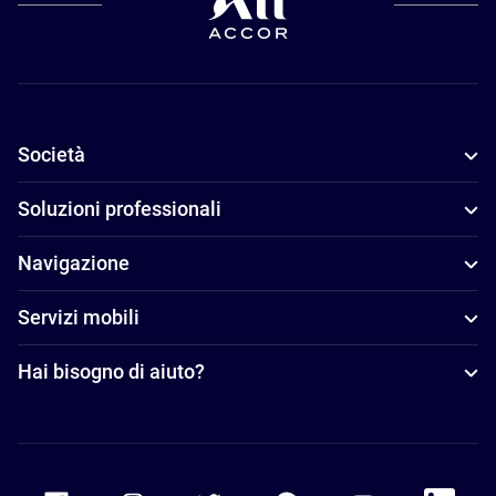
Società
Soluzioni professionali
Navigazione
Servizi mobili
Hai bisogno di aiuto?
Accor Facebook
Accor Instagram
Accor Twitter
Accor Pinterest
Accor Youtube
Accor Li