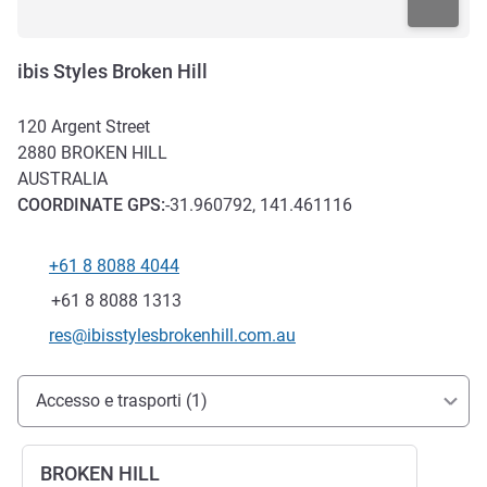
ibis Styles Broken Hill
120 Argent Street
2880
BROKEN HILL
AUSTRALIA
COORDINATE
GPS
:
-31.960792, 141.461116
+61 8 8088 4044
Telefono
Fax
+61 8 8088 1313
E-mail di contatto
res@ibisstylesbrokenhill.com.au
Accesso e trasporti
Accesso e trasporti (1)
BROKEN HILL