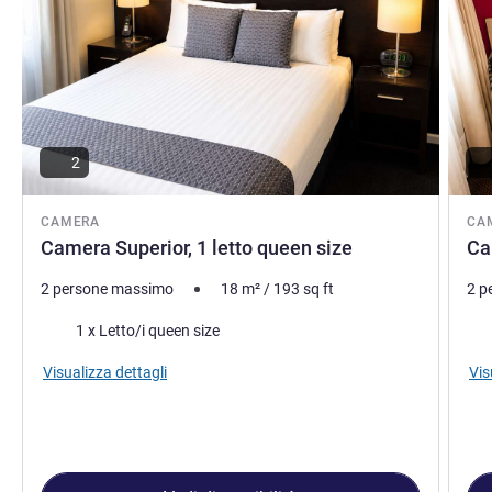
2
CAMERA
CA
Camera Superior, 1 letto queen size
Ca
2 persone massimo
18
m²
/
193
sq ft
2 p
Biancheria da letto
Bia
1 x Letto/i queen size
Visualizza dettagli
Vis