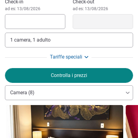
Prenota questo hotel
Check-in
Check-out
origini di sede del più grande deposito d'argento, piombo e
ad es: 13/08/2026
ad es: 13/08/2026
zinco mai visto al mondo, anche se le miniere sono ancora
la base della sua ec
1 camera, 1 adulto
Tariffe speciali
Controlla i prezzi
Camera (8)
Visualizza dettagli
Visual