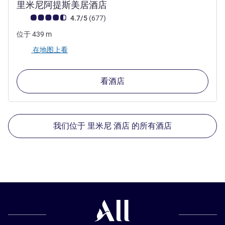
4 星
里米尼阿提斯美居酒店
客户意见评级 (ALL 评级)
评论
4.7/5
(677
)
位于
439
m
在地图上看
看酒店
我们位于 里米尼 酒店 的所有酒店