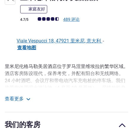
家庭友好
客户意见评级 (ALL 评级)
489 评论
4.7/5
Viale Vespucci 18, 47921 里米尼, 意大利
-
查看地图
里米尼伦格马勒美居酒店位于罗马涅里维埃拉的繁华区域。
描述
酒店客房陈设现代，保养考究，并配有阳台和无线网络。
24 小时酒吧、会议厅和带电动汽车充电桩的停车场。我们
推荐您使用温水游泳池（4 月至 10 月开放），尽情放松身
心！我们提供两辆先进的电动自行车，适合环保骑行！（视
查看更多
空闲情况而定）。
里米尼郎格梅尔美居酒店
这家四星级酒店位于 Marina Centro 的热闹地段，紧邻海
滨，周围遍布餐厅、酒吧、商店和精品店。无论是商务旅客
我们的客房
还是寻求新体验的游客，里米尼伦格马勒美居酒店正是理想