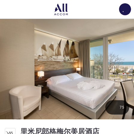
Load
75
4 星
里米尼郎格梅尔美居酒店