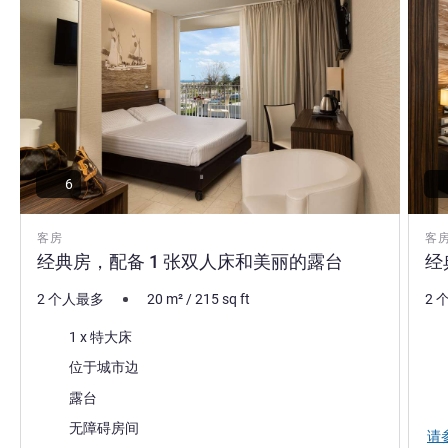
6
客房
客
经典房，配备 1 张双人床和美丽的露台
经
2 个人最多
20
m²
/
215
sq ft
2 
床上用品
床
1 x 特大床
景色:
景色
位于城市边
大部分的住宿:
露台
无障碍房间
请