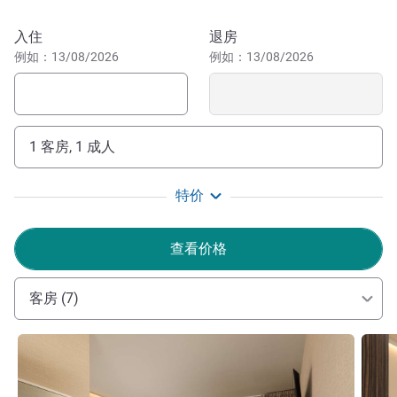
的目的地：距里米尼火车站和历史中心仅 700 米，距会展
中心和高速公路出口仅 5 公里。
预订此酒店
入住
退房
例如：13/08/2026
例如：13/08/2026
伦格马勒美居酒店距离各个地方都不远。靠近海滩，10 分
钟即可抵达老城区。Palacongressi、博览会、费里尼机
场、购物中心和大型主题公园就在附近。CIR 099014-AL-
01248
1 客房, 1 成人
"我们的任务就是为您提供家一般的舒适体验：在您度假
或商务住宿期间，我们将为您提供贴心周到的服务。"总经
特价
理 Teodato Lima
Teodato Lima 酒店管理
查看价格
客房 (7)
请参阅详情
请参