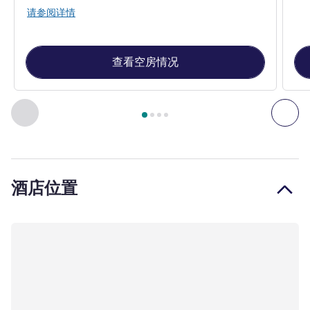
请参阅详情
查看空房情况
第
1
页，共
4
页
, 客房 1 : 经典房，配备 1 张双人床和美丽的
上一个 - 客房
下一
酒店位置