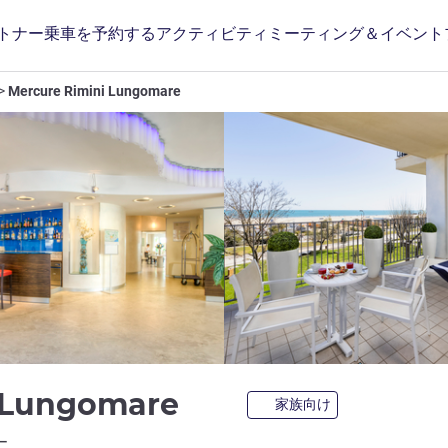
トナー
乗車を予約する
アクティビティ
ミーティング＆イベント
Mercure Rimini Lungomare
4 つ星
i Lungomare
家族向け
ホテルズ)
ー