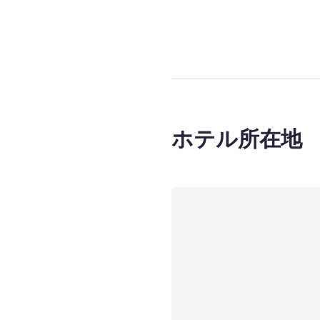
4
ページ中
1
ペ
ホテル所在地