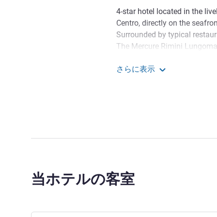
4-star hotel located in the li
Centro, directly on the seafr
Surrounded by typical restaur
The Mercure Rimini Lungomare
business and leisure travellers
さらに表示
and the historic centre, 5 km
Mercure Rimini Lungom
From the Mercure Lungomare "
beach, 10 minutes from old tow
shopping malls and large the
01248
"Our mission is to make you
everything during your holida
General Manager
当ホテルの客室
Teodato Lima ホテル経営