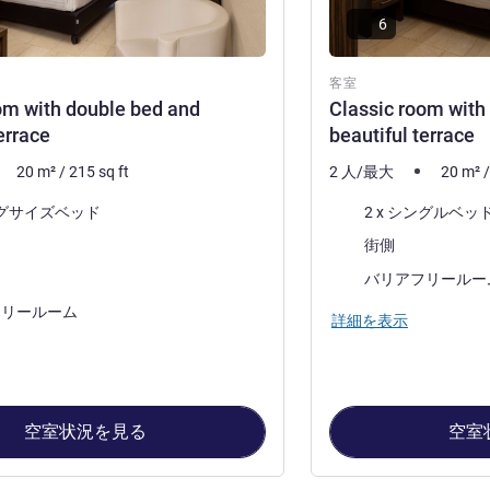
6
客室
om with double bed and
Classic room with
errace
beautiful terrace
20
m²
/
215
sq ft
2 人/最大
20
m²
寝具
キングサイズベッド
2 x シングルベッ
ビュー:
街側
泊施設:
バリアフリールー
フリールーム
詳細を表示
空室状況を見る
空室