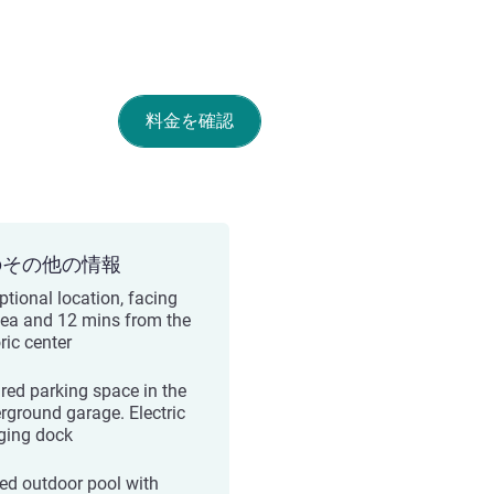
料金を確認
のその他の情報
ptional location, facing
sea and 12 mins from the
ric center
red parking space in the
rground garage. Electric
ging dock
ed outdoor pool with