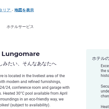
, イタリア
-
地図を表示
ホテルサービス
i Lungomare
ホテル
しみたい、そんなあなたへ
Exce
the 
histo
is located in the liveliest area of the
th modern and refined furnishings,
Secu
 24/24, conference room and garage with
unde
s. Heated 30°C pool available from April
char
urroundings in an eco-friendly way, we
ikes! (subject to availability).
Heat