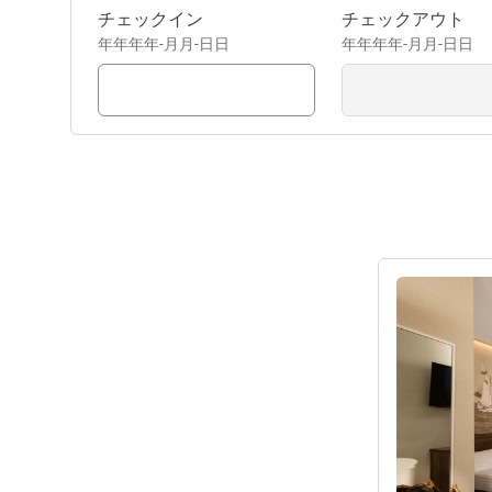
このホテルを予約
チェックイン
チェックアウト
年年年年-月月-日日
年年年年-月月-日日
詳細を表示