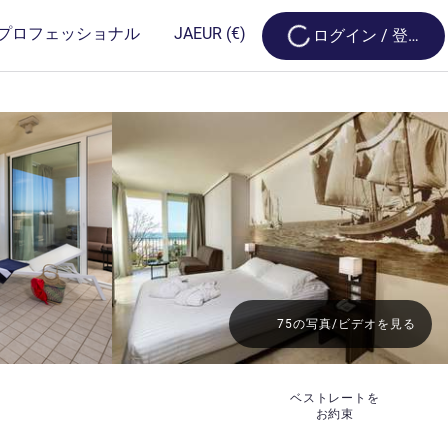
Loading...
プロフェッショナル
JA
EUR
(€)
ログイン / 登録
75の写真/ビデオを見る
ベストレートを
お約束