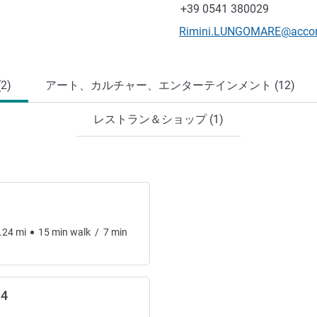
ファックス
+39 0541 380029
Eメール
Rimini.LUNGOMARE@acco
2)
アート、カルチャー、エンターテインメント (12)
レストラン＆ショップ (1)
.24
mi
15
min
walk
/
7
min
14