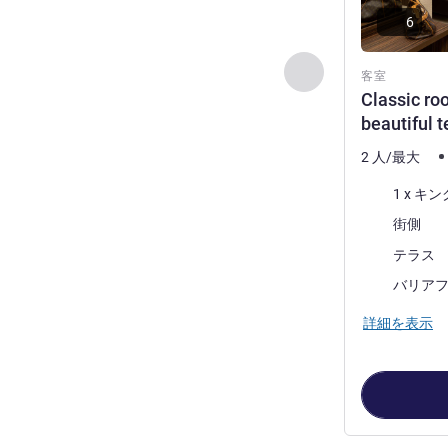
6
前に戻る - 客室
客室
Classic ro
beautiful t
2 人/最大
寝具
1 x 
ビュー:
街側
ほとんどの宿
テラス
バリア
詳細を表示