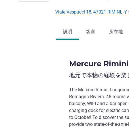
Viale Vespucci 18, 47921 RIMINI
説明
客室
所在地
Mercure Rimin
地元で本物の経験を楽
The Mercure Rimini Lungomare 
Romagna Riviera. 48 rooms wi
balcony, WIFI and a bar open
charging dock for electric car
to October! To discover the s
provide two state-of-the-art e-b