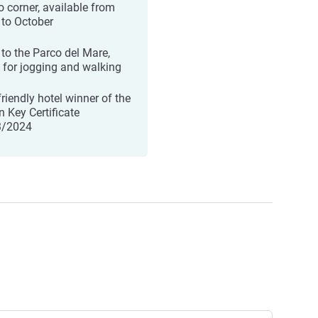
o corner, available from
l to October
 to the Parco del Mare,
l for jogging and walking
friendly hotel winner of the
n Key Certificate
3/2024