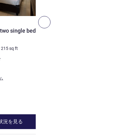
5
次へ - 客室
客室
 two single beds and
Privilege room with beauti
with front sea view
/
215
sq ft
2 人/最大
25
m²
/
269
sq ft
寝具
ド
1 x キングサイズベッド
ビュー:
オーシャン / シービュー
ほとんどの宿泊施設:
ム
バルコニー
詳細を表示
状況を見る
空室状況を見