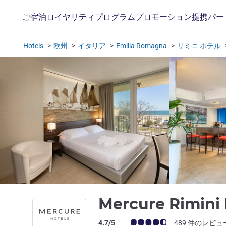
ご宿泊
ロイヤリティプログラム
プロモーション
提携パー
Hotels
欧州
イタリア
Emilia Romagna
リミニ ホテル
Mercure Rimin
お客さまの声 (確認済みレビュー アコー
4.7/5
489 件のレビュ