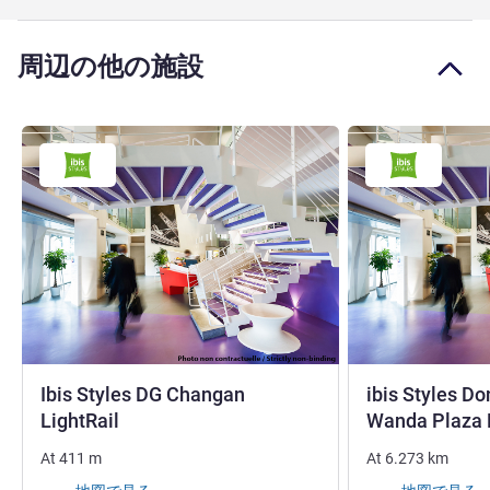
周辺の他の施設
Ibis Styles DG Changan
ibis Styles D
3 つ星
LightRail
Wanda Plaza 
At
411
m
At
6.273
km