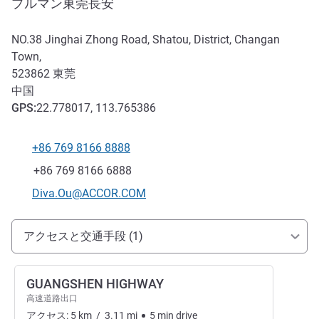
プルマン東莞長安
NO.38 Jinghai Zhong Road, Shatou, District, Changan
Town,
523862
東莞
中国
GPS
:
22.778017, 113.765386
+86 769 8166 8888
電話番号
ファックス
+86 769 8166 6888
Eメール
Diva.Ou@ACCOR.COM
アクセスと交通機関
アクセスと交通手段 (1)
GUANGSHEN HIGHWAY
高速道路出口
アクセス:
5
km
/
3.11
mi
5
min
drive