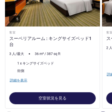
5
客室
客
スーペリアルーム : キングサイズベッド1
ス
台
2 
3 人/最大
36
m²
/
387
sq ft
寝
寝具
1 x キングサイズベッド
ビュ
ビュー:
街側
詳
詳細を表示
空室状況を見る