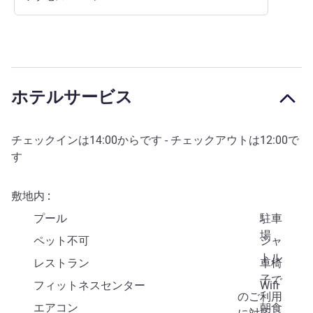
ホテルサービス
チェックインは
14:00
からです - チェックアウトは
12:00
で
す
敷地内
プール
駐車
場
ペット不可
シャ
トル
レストラン
車椅
子で
フィットネスセンター
Wifi
のご利用
エアコン
朝食