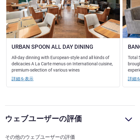
URBAN SPOON ALL DAY DINING
BAN
All-day dinning with European-style and all kinds of
Total 
delicacies A La Carte menus on International cuisine,
brough
premium-selection of various wines
exper
詳細を表示
詳細
ウェブユーザーの評価
その他のウェブユーザーの評価