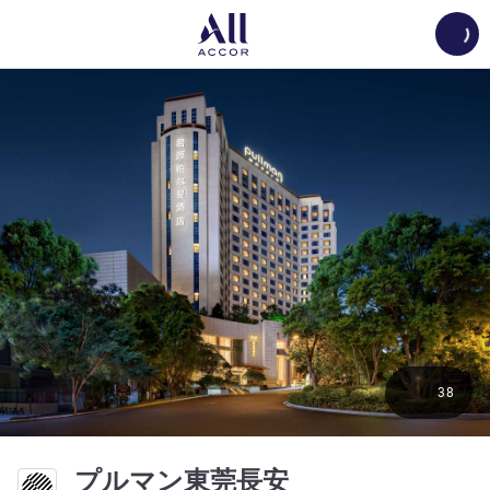
Load
38
5 つ星
プルマン東莞長安