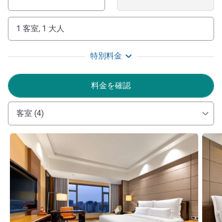
1 客室, 1 大人
特別料金
料金を確認
客室 (4)
詳細を表示
詳細