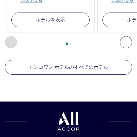
地図で見る
地図で見る
ホテルを表示
ホテ
2
ページ中
1
ページ
, 周辺の他の施設 1 :, 周辺の他の施設 2 :,
前に戻る - 周辺の他の施設
次へ
トンコワン ホテルのすべてのホテル