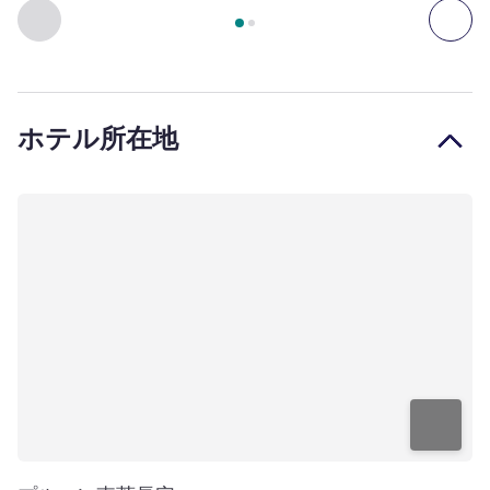
2
ページ中
1
ページ
, 客室 1 : スーペリアルーム : キングサ
前に戻る - 客室
次へ
ホテル所在地