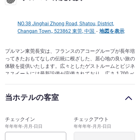
NO.38 Jinghai Zhong Road, Shatou, District,
Changan Town,, 523862 東莞, 中国
-
地図を表示
プルマン東莞長安は、フランスのアコーグループが長年培
説明
ってきたおもてなしの伝統に根ざした、居心地の良い旅の
体験を提供いたします。広々としたゲストルームとビジネ
ススイートには最新設備が完備されており、広さ 1,700 ㎡
の柱のないグランドボールルーム、多目的ミーティングル
ーム、多彩な料理を提供する専門レストラン、スタイリッ
当ホテルの客室
シュなバー、充実したレクリエーション施設を備えていま
す。
広州／深圳ビジネス回廊の中心部に位置し、長安駅に隣接
このホテルを予約
チェックイン
チェックアウト
しているため、広州琶洲まで鉄道で 50 分、深圳空港まで
年年年年-月月-日日
年年年年-月月-日日
25 分、深圳宝安空港まで車で 30 分という好立地です。