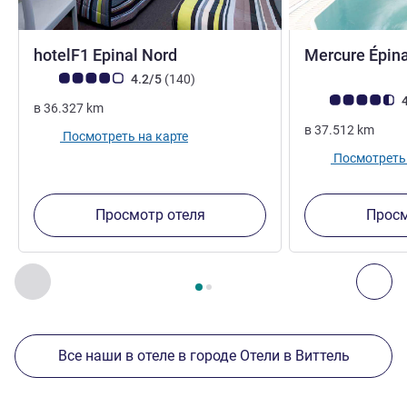
hotelF1 Epinal Nord
Mercure Épina
Примечание: отзывы клиентов (Рейтинг ALL)
Отзывов
4.2/5
(140
)
Примечание: отз
4
в
36.327
km
в
37.512
km
Посмотреть на карте
Посмотреть 
Просмотр отеля
Просм
Страница
1
из
2
, Другие отели поблизости 1 :, Другие оте
Назад - Другие отели поблизости
Дал
Все наши в отеле в городе Отели в Виттель