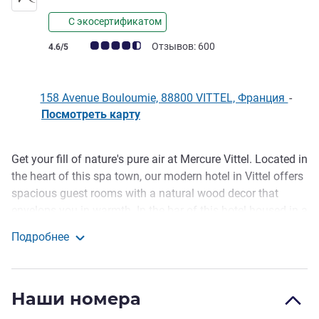
С экосертификатом
Примечание: отзывы клиентов (Рейтинг ALL)
Отзывов: 600
4.6/5
158 Avenue Bouloumie, 88800 VITTEL, Франция
-
Посмотреть карту
Get your fill of nature's pure air at Mercure Vittel. Located in
Описание
the heart of this spa town, our modern hotel in Vittel offers
spacious guest rooms with a natural wood decor that
envelops you in warmth. In the bar of this hotel housed in a
century-old building, enjoy pre-dinner drinks and appetizers,
Подробнее
or have a glass of wine with friends or business
Mercure Vittel Hotel
associates. We offer an excellent buffet breakfast, full of
regional specialities, to give you a great start to the day.
Наши номера
Well-being, nature, culture, sport, and good food are five