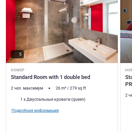
5
НОМЕР
НО
Standard Room with 1 double bed
St
PR
2 чел. максимум
26
m²
/
279
sq ft
2 ч
Постель
1 x Двуспальные кровати (queen)
Пос
Подробная информация
Вид