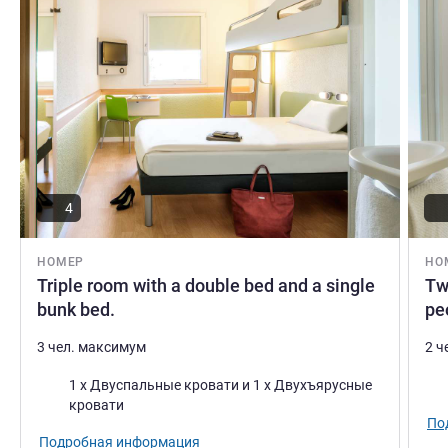
4
НОМЕР
НО
Triple room with a double bed and a single
Tw
bunk bed.
pe
3 чел. максимум
2 ч
Постель
Пос
1 x Двуспальные кровати и 1 x Двухъярусные
кровати
По
Подробная информация