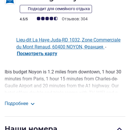
Подходит для семейного отдыха
Примечание: отзывы клиентов (Рейтинг ALL)
Отзывов: 304
4.5/5
Lieu-dit La Haye Juda-RD 1032, Zone Commerciale
du Mont Renaud, 60400 NOYON, Франция
-
Посмотреть карту
Ibis budget Noyon is 1.2 miles from downtown, 1 hour 30
Описание
minutes from Paris, 1 hour 15 minutes from Charles-de-
Gaulle Airport and 20 minutes from the A1 highway. Our
hotel offers double and triple rooms with TV, WIFI and a
private bathroom. For a great start to the day, enjoy a low-
Подробнее
priced gourmet breakfast with our all-you-can-eat buffet,
ibis budget Noyon
available in the dining room or on the terrace during fine
weather.
Наши номера