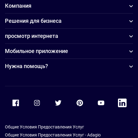
Компания
Решения для бизнеса
просмотр интернета
Мобильное приложение
Нужна помощь?
Accor Facebook
Accor Instagram
Accor Twitter
Accor Pinterest
Accor Youtube
Accor Li
Общие Условия Предоставления Услуг
Общие Условия Предоставления Услуг - Adagio