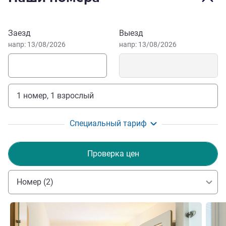
The whole IBIS Budget Noyon team is pleased to
welcome you and wish you a good stay with us.
Забронировать этот отель
Maxim VILCHEZ Управление отелем
Заезд
Выезд
напр: 13/08/2026
напр: 13/08/2026
1 номер, 1 взрослый
Специальный тариф
Проверка цен
Номер (2)
Подробная информация
Подро