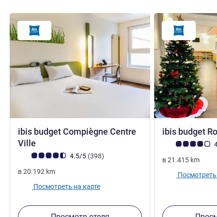
ibis budget Compiègne Centre
ibis budget R
2 звезды
Ville
Примечание: отз
4
Примечание: отзывы клиентов (Рейтинг ALL)
Отзывов
4.5/5
(398
)
в
21.415
km
в
20.192
km
Посмотреть 
Посмотреть на карте
Просмотр отеля
Просм