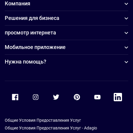
Компания
Решения для бизнеса
просмотр интернета
Мобильное приложение
Нужна помощь?
Accor Facebook
Accor Instagram
Accor Twitter
Accor Pinterest
Accor Youtube
Accor Li
Общие Условия Предоставления Услуг
Общие Условия Предоставления Услуг - Adagio