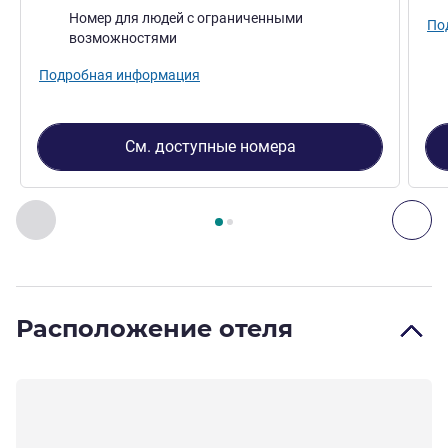
Номер для людей с ограниченными
По
возможностями
Подробная информация
См. доступные номера
Страница
1
из
2
, Номер 1 : Standard Room with 1 double be
Назад - Номер
Дал
Расположение отеля