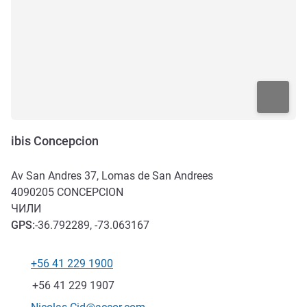
ibis Concepcion
Av San Andres 37, Lomas de San Andrees
4090205
CONCEPCION
ЧИЛИ
GPS
:
-36.792289, -73.063167
+56 41 229 1900
Телефон
Факс
+56 41 229 1907
Контактный адрес электронной почты