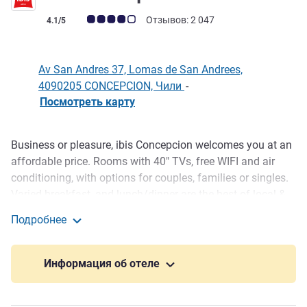
Примечание: отзывы клиентов (Рейтинг ALL)
Отзывов: 2 047
4.1/5
Av San Andres 37, Lomas de San Andrees,
4090205 CONCEPCION, Чили
-
Посмотреть карту
Business or pleasure, ibis Concepcion welcomes you at an
Описание
affordable price. Rooms with 40" TVs, free WIFI and air
conditioning, with options for couples, families or singles.
Varied breakfast, and lunch/dinner are the best of local &
international cuisine. The bar is open 24 hours a day
Подробнее
serving drinks and sandwiches. Plus, the hotel has a
ibis Concepcion
business center, kids space, laundry and is pet-friendly for
a fee.
Информация об отеле
The ibis Concepción hotel is ideal for being close to
corporate event centers in the region. SurActivo