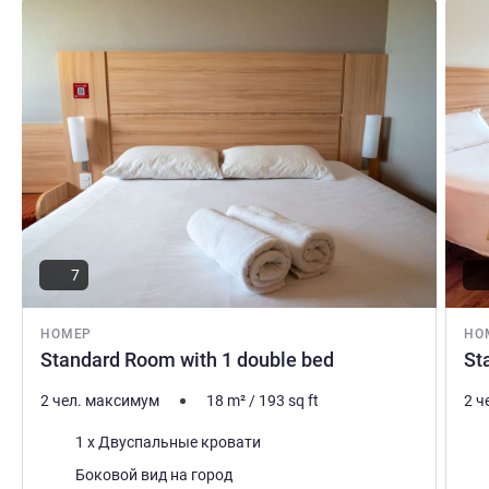
Подробная информация
Подро
7
НОМЕР
НО
Standard Room with 1 double bed
St
2 чел. максимум
18
m²
/
193
sq ft
2 ч
Постель
Пос
1 x Двуспальные кровати
Виды:
Вид
Боковой вид на город