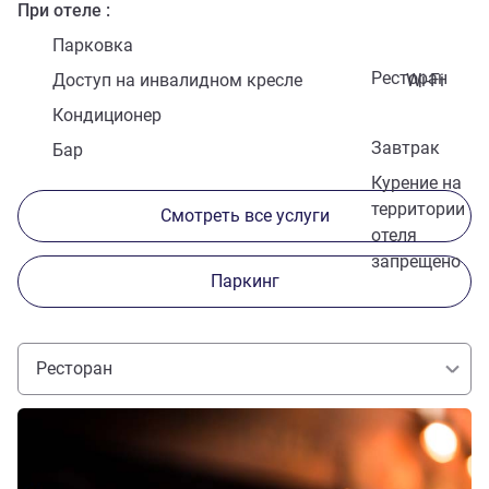
При отеле
Парковка
Ресторан
Доступ на инвалидном кресле
Wi-Fi
Кондиционер
Завтрак
Бар
Курение на
территории
Смотреть все услуги
отеля
запрещено
Паркинг
Ресторан
Подробная информация