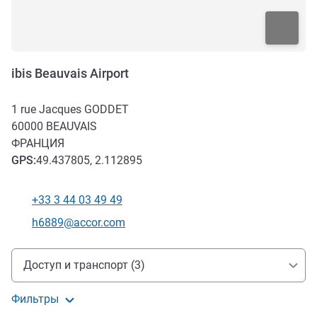
ibis Beauvais Airport
1 rue Jacques GODDET
60000
BEAUVAIS
ФРАНЦИЯ
GPS
:
49.437805, 2.112895
+33 3 44 03 49 49
Телефон
Контактный адрес электронной почты
h6889@accor.com
Доступ и транспорт
Доступ и транспорт (3)
Фильтры