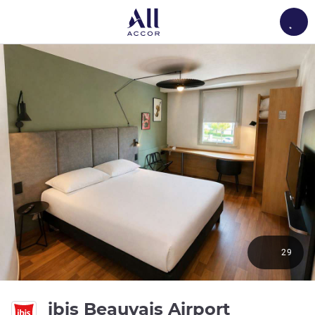
Load
29
3 звезд
ibis Beauvais Airport