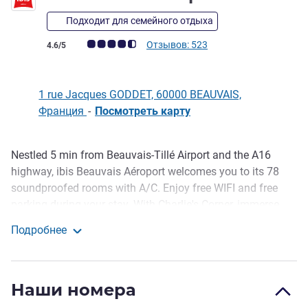
Подходит для семейного отдыха
Примечание: отзывы клиентов (Рейтинг ALL)
Отзывов: 523
4.6/5
1 rue Jacques GODDET, 60000 BEAUVAIS,
Франция
-
Посмотреть карту
Nestled 5 min from Beauvais-Tillé Airport and the A16
Описание
highway, ibis Beauvais Aéroport welcomes you to its 78
soundproofed rooms with A/C. Enjoy free WIFI and free
parking during your stay. With Charlie's Corner, immerse
yourself in a warm atmosphere with a beer! Relax on our
Подробнее
terrace, play foosball or a fun game of darts. Whether it's
ibis Beauvais Airport
for a snack or an aperitif, it feels like home here!
Each year, Beauvais offers a varied program of events. It's
Наши номера
a 15-minute walk to one of the region's beautiful