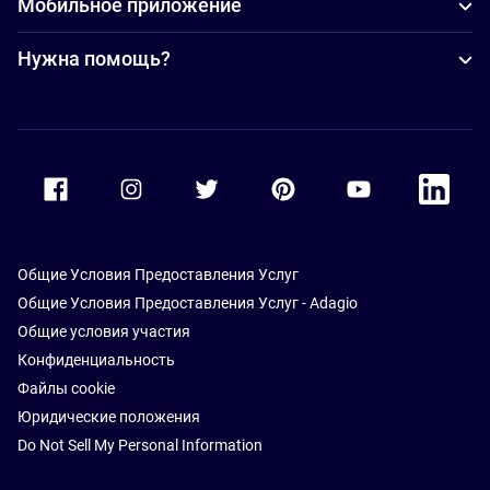
Мобильное приложение
Нужна помощь?
Accor Facebook
Accor Instagram
Accor Twitter
Accor Pinterest
Accor Youtube
Accor Li
Общие Условия Предоставления Услуг
Общие Условия Предоставления Услуг - Adagio
Общие условия участия
Конфиденциальность
Файлы cookie
Юридические положения
Do Not Sell My Personal Information