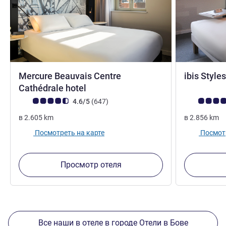
Mercure Beauvais Centre
ibis Style
4 звезды
Cathédrale hotel
Примечание: отзывы клиентов (Рейтинг ALL)
Отзывов
Примечание:
4.6/5
(647
)
в
2.605
km
в
2.856
km
Посмотреть на карте
Посмотр
Просмотр отеля
Все наши в отеле в городе Отели в Бове