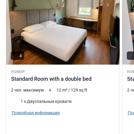
4
НОМЕР
НО
Standard Room with a double bed
St
2 чел. максимум
12
m²
/
129
sq ft
2 ч
Постель
Пос
1 x Двуспальные кровати
Подробная информация
По