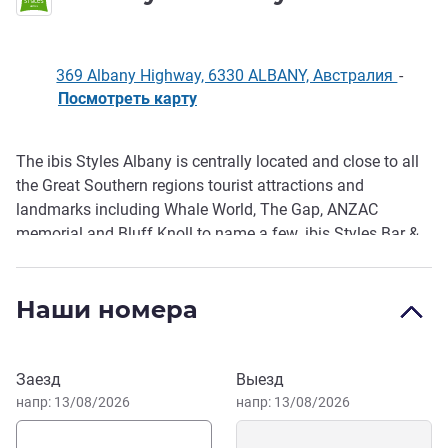
369 Albany Highway, 6330 ALBANY, Австралия
-
Посмотреть карту
The ibis Styles Albany is centrally located and close to all
Описание
the Great Southern regions tourist attractions and
landmarks including Whale World, The Gap, ANZAC
memorial and Bluff Knoll to name a few. ibis Styles Bar &
Grill located in the hotel offers a competitively priced
extensive menu and a wide variety of wines. ibis Styles
Наши номера
Albany is the ideal accommodation whether travelling on
business or leisure.
We look forward to welcoming you to Ibis Styles Albany
Забронировать этот отель
Заезд
Выезд
in the Great Southern Region of WA.
напр: 13/08/2026
напр: 13/08/2026
Aman Singh Управление отелем