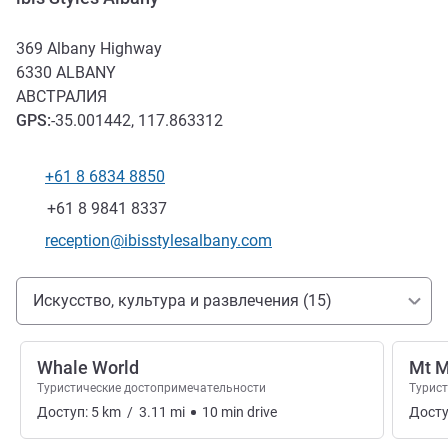
369 Albany Highway
6330
ALBANY
АВСТРАЛИЯ
GPS
:
-35.001442, 117.863312
+61 8 6834 8850
Телефон
Факс
+61 8 9841 8337
Контактный адрес электронной почты
reception@ibisstylesalbany.com
Доступ и транспорт
Искусство, культура и развлечения (15)
Whale World
Mt M
Туристические достопримечательности
Турис
Доступ:
5
km
/
3.11
mi
10
min
drive
Досту