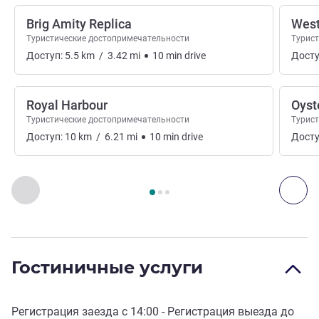
Brig Amity Replica
Wes
Туристические достопримечательности
Турис
Доступ:
5.5
km
/
3.42
mi
10
min
drive
Досту
Royal Harbour
Oyst
Туристические достопримечательности
Турис
Доступ:
10
km
/
6.21
mi
10
min
drive
Досту
Страница
1
из
3
, Искусство, культура и развлечения 1 :, 
Назад - Искусство, культура и развлечения
Дал
Гостиничные услуги
Регистрация заезда с
14:00
- Регистрация выезда до