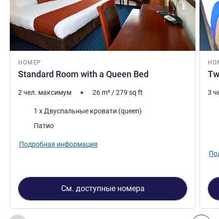
НОМЕР
НО
Standard Room with a Queen Bed
Tw
2 чел. максимум
26
m²
/
279
sq ft
3 ч
Постель
Пос
1 x Двуспальные кровати (queen)
Виды:
Патио
Вид
Подробная информация
По
См. доступные номера