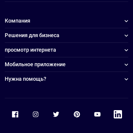
Компания
Решения для бизнеса
просмотр интернета
Мобильное приложение
Нужна помощь?
Accor Facebook
Accor Instagram
Accor Twitter
Accor Pinterest
Accor Youtube
Accor Li