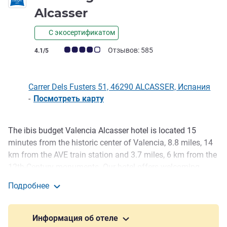
1 звезда
Alcasser
С экосертификатом
Примечание: отзывы клиентов (Рейтинг ALL)
Отзывов: 585
4.1/5
Carrer Dels Fusters 51, 46290 ALCASSER, Испания
-
Посмотреть карту
The ibis budget Valencia Alcasser hotel is located 15
Описание
minutes from the historic center of Valencia, 8.8 miles, 14
km from the AVE train station and 3.7 miles, 6 km from the
12th-Century monuments. Our hotel offers welcoming
rooms with air conditioning, a good breakfast, private car
Подробнее
park, WIFI, 24-hour reception and business service. 25
ibis budget Valencia Alcasser
minutes from the MotoGP Circuit and less than 20 minutes
from the nearest beach, El Saler, Albufera Natural Park and
Информация об отеле