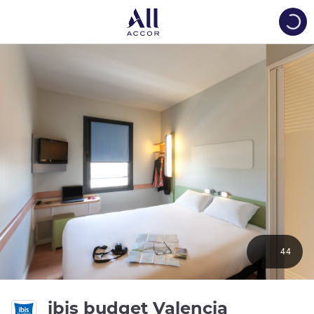
Load
44
ibis budget Valencia