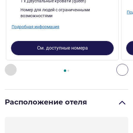
1 x Двуспальные кровати (queen)
Номер для людей с ограниченными
По
возможностями
Подробная информация
См. доступные номера
Страница
1
из
2
, Номер 1 : Double Room with 1 double bed ,
Назад - Номер
Дал
Расположение отеля