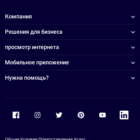
Компания
Решения для бизнеса
просмотр интернета
Мобильное приложение
Нужна помощь?
Accor Facebook
Accor Instagram
Accor Twitter
Accor Pinterest
Accor Youtube
Accor Li
Общие Условия Предоставления Услуг