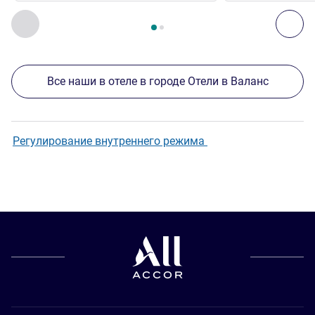
Страница
1
из
2
, Другие отели поблизости 1 :, Другие оте
Назад - Другие отели поблизости
Дал
Все наши в отеле в городе Отели в Валанс
Регулирование внутреннего режима