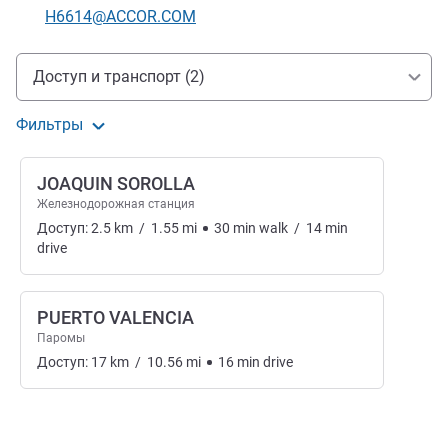
Контактный адрес электронной почты
H6614@ACCOR.COM
Доступ и транспорт
Доступ и транспорт (2)
Фильтры
JOAQUIN SOROLLA
Железнодорожная станция
Доступ:
2.5
km
/
1.55
mi
30
min
walk
/
14
min
drive
PUERTO VALENCIA
Паромы
Доступ:
17
km
/
10.56
mi
16
min
drive