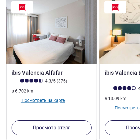
1 звезда
ibis Valencia Alfafar
ibis Valencia 
Примечание: отзывы клиентов (Рейтинг ALL)
Отзывов
4.3/5
(375
)
Примечание: отз
4
в
6.702
km
в
13.09
km
Посмотреть на карте
Посмотреть 
Просмотр отеля
Просм