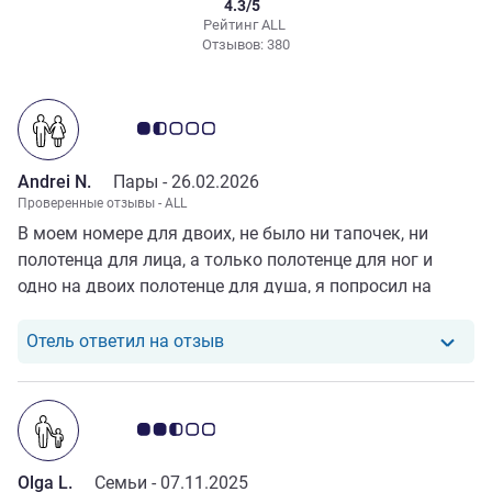
4.3/5
Рейтинг ALL
Отзывов: 380
Примечание: отзывы клиентов 1.5/5
Andrei N.
Пары -
26.02.2026
Проверенные отзывы - ALL
В моем номере для двоих, не было ни тапочек, ни
полотенца для лица, а только полотенце для ног и
одно на двоих полотенце для душа, я попросил на
стойке регистрации принести мне еще одно полотенце
для душа, мне принесли полотенце, которое было
Отель ответил на отзыв от Andre
Отель ответил на отзыв
полностью пропитано запахом сигарет.
Примечание: отзывы клиентов 2.5/5
Olga L.
Семьи -
07.11.2025