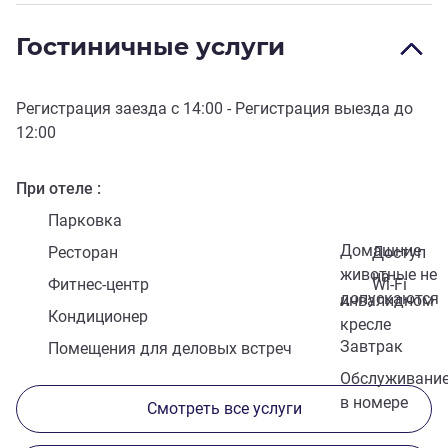
Гостиничные услуги
Регистрация заезда с
14:00
- Регистрация выезда до
12:00
При отеле
Парковка
Домашние
Ресторан
Доступ
животные не
на
Фитнес-центр
Wi-Fi
допускаются
инвалидном
Кондиционер
кресле
Завтрак
Помещения для деловых встреч
Обслуживани
в номере
Смотреть все услуги