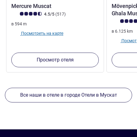
4 звезды
Mercure Muscat
Mövenpick
Ghala Mu
Примечание: отзывы клиентов (Рейтинг ALL)
Отзывов
4.5/5
(517
)
Примечание:
в
594
m
в
6.125
km
Посмотреть на карте
Посмотр
Просмотр отеля
Все наши в отеле в городе Отели в Мускат