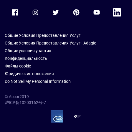
Accor Facebook
Accor Instagram
Accor Twitter
Accor Pinterest
Accor Youtube
Accor Li
Общие Условия Предоставления Услуг
Общие Условия Предоставления Услуг - Adagio
Общие условия участия
Конфиденциальность
Файлы cookie
Юридические положения
Do Not Sell My Personal Information
© Accor2019
沪ICP备10203162号-7
SSL Secure – globalSign