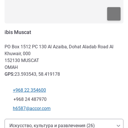
ibis Muscat
PO Box 1512 PC 130 Al Azaiba, Dohat Aladab Road Al
Khuwair, 000
152130
MUSCAT
ОМАН
GPS
:
23.593543, 58.419178
+968 22 354600
Телефон
Факс
+968 24 487970
Контактный адрес электронной почты
h6587@accor.com
Доступ и транспорт
Искусство, культура и развлечения (26)