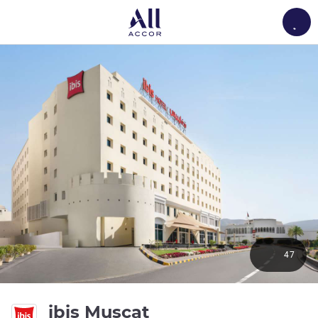
Load
47
3 звезды
ibis Muscat