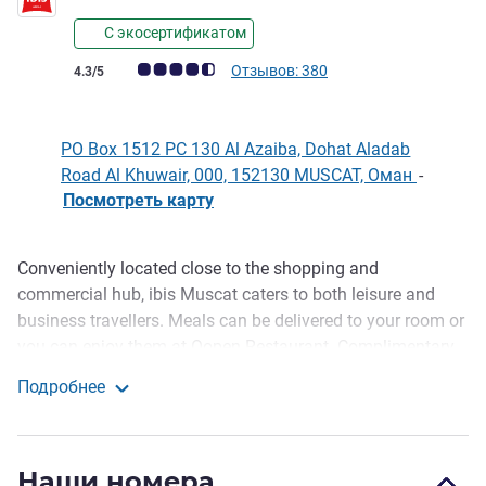
С экосертификатом
Примечание: отзывы клиентов (Рейтинг ALL)
Отзывов: 380
4.3/5
PO Box 1512 PC 130 Al Azaiba, Dohat Aladab
Road Al Khuwair, 000, 152130 MUSCAT, Оман
-
Посмотреть карту
Conveniently located close to the shopping and
Описание
commercial hub, ibis Muscat caters to both leisure and
business travellers. Meals can be delivered to your room or
you can enjoy them at Oopen Restaurant. Complimentary
Wi-Fi, basement parking, fitness centre & 24 hours front
Подробнее
desk are key highlights. Sultan Qaboos Mosque, Royal
ibis Muscat
Opera House, Grand Mall, Avenues Mall, Sultan Qaboos
Sports Complex are a short drive away. Oman Convention
Наши номера
& Exhibition Centre and Muscat International Airport are 15