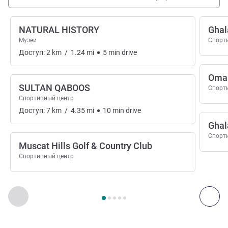
NATURAL HISTORY
Ghal
Музеи
Спорт
Доступ:
2
km
/
1.24
mi
5
min
drive
Oman
SULTAN QABOOS
Спорт
Спортивный центр
Доступ:
7
km
/
4.35
mi
10
min
drive
Ghal
Спорт
Muscat Hills Golf & Country Club
Спортивный центр
Страница
1
из
5
, Искусство, культура и развлечения 1 :, 
Назад - Искусство, культура и развлечения
Дал