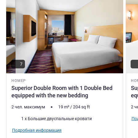
7
НОМЕР
НО
Superior Double Room with 1 Double Bed
Su
equipped with the new bedding
eq
2 чел. максимум
19
m²
/
204
sq ft
2 ч
Постель
По
1 x Большие двуспальные кровати
Подробная информация