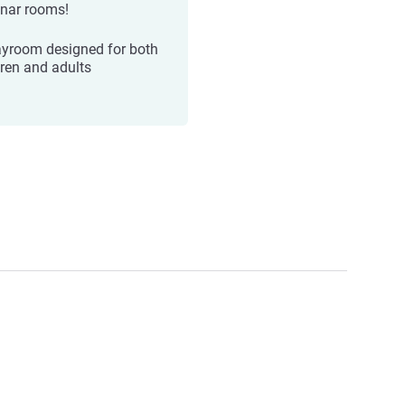
nar rooms!
ayroom designed for both
dren and adults