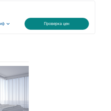
риф
Проверка цен
ия
Подробная информация