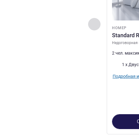
Назад - Номер
НОМЕР
Standard R
Недоговорная
2 чел. макс
Постель
1 x Дву
Подробная 
Страница
1
из