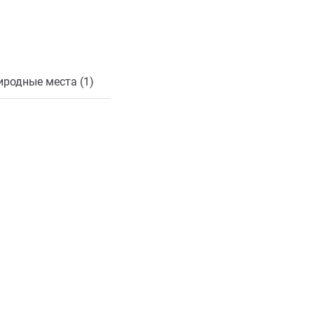
онной почты
иродные места (1)