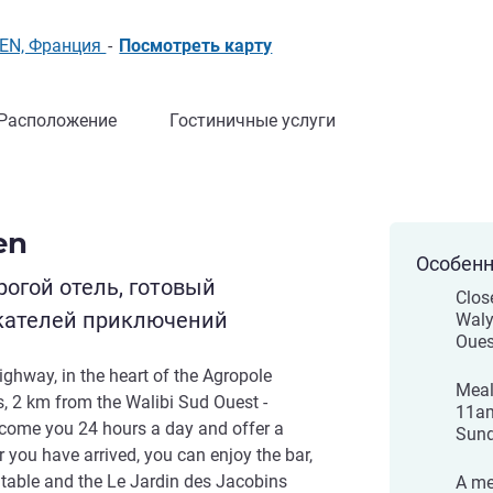
AGEN, Франция
-
Посмотреть карту
Расположение
Гостиничные услуги
en
Особенн
огой отель, готовый
Clos
кателей приключений
Waly
Oues
ighway, in the heart of the Agropole
Meal
, 2 km from the Walibi Sud Ouest -
11am
come you 24 hours a day and offer a
Sun
 you have arrived, you can enjoy the bar,
 table and the Le Jardin des Jacobins
A me