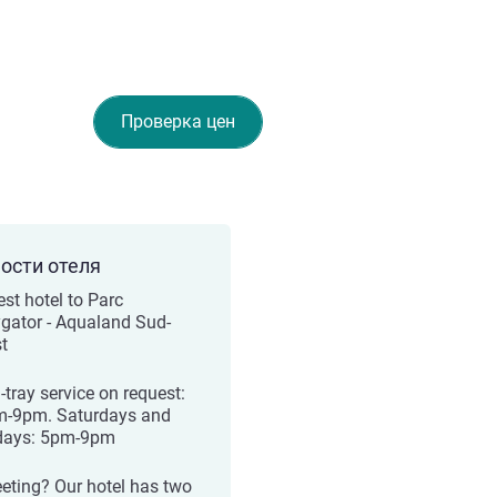
Проверка цен
ости отеля
est hotel to Parc
gator - Aqualand Sud-
t
-tray service on request:
-9pm. Saturdays and
days: 5pm-9pm
eting? Our hotel has two