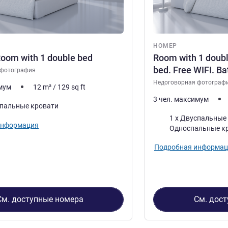
НОМЕР
oom with 1 double bed
Room with 1 doubl
bed. Free WIFI. B
 фотография
Недоговорная фотограф
имум
12
m²
/
129
sq ft
3 чел. максимум
спальные кровати
Постель
1 x Двуспальные кр
информация
Односпальные к
Подробная информац
См. доступные номера
См. дос
3
, Номер 1 : Standard Room with 1 double bed , Номер 2 : Room 