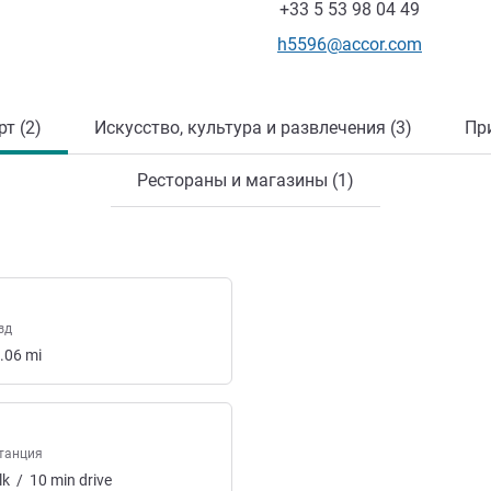
Факс
+33 5 53 98 04 49
Контактный адрес электр
h5596@accor.com
т (2)
Искусство, культура и развлечения (3)
Пр
Рестораны и магазины (1)
зд
.06
mi
танция
lk
/
10
min
drive