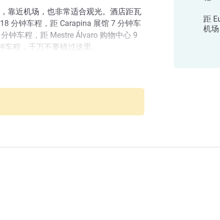
，靠近机场，也非常适合观光。酒店距瓦
距 Eu
分钟车程，距 Carapina 展馆 7 分钟车
机场
 分钟车程，距 Mestre Álvaro 购物中心 9
分钟车程，千万不要错过这里。
舒适，位置优越，交通便利，物超所值。
就在宜必思维多利亚机场酒店预订吧。
场酒店！您可以体验我们酒店全新的餐饮
，将以更加舒适的环境迎接您的到来！酒
 酒店管理