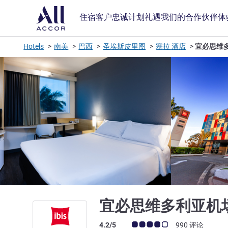
住宿
客户忠诚计划
礼遇
我们的合作伙伴
体
Hotels
南美
巴西
圣埃斯皮里图
塞拉 酒店
宜必思维
宜必思维多利亚机
客户意见评级 (ALL 评级)
4.2/5
990 评论