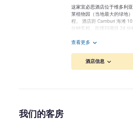
这家宜必思酒店位于维多利亚
莱植物园（当地最大的绿地）18 
程。 酒店距 Camburi 海滩 10
分钟车程。距塔玛项目 24 
这家位于维多利亚的酒店环境
查看更多
无论您是商务游还是休闲游，
宜必思维多利亚机场酒店
欢迎光临宜必思维多利亚机
酒店信息
场所，它们目前正在进行翻修
店经理 Jefferson Maioli。
Jefferson Folador Maioli
我们的客房