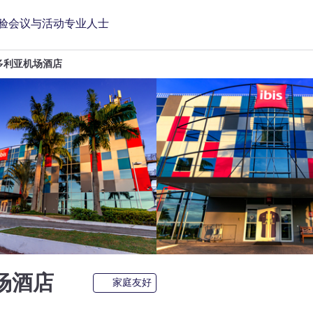
验
会议与活动
专业人士
多利亚机场酒店
3 星
场酒店
家庭友好