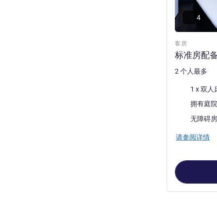
4
客房
标准房配备
2 个人最多
床上用品
1 x 双人
景色:
拥有庭
无障碍
请参阅详情