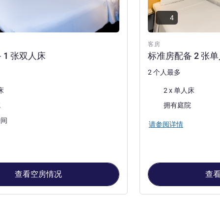
4
客房
 1 张双人床
标准房配备 2 张
2 个人最多
床上用品
床
2 x 单人床
景色:
院
拥有庭院
房间
请参阅详情
查看空房情况
查