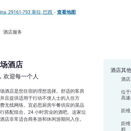
rapina, 29161-793 塞拉, 巴西
-
查看地图
酒店服务
场酒店
酒店其
，欢迎每一个人
酒店
场酒店是您住宿的理想选择。舒适的客房
位于
高速
并且提供适用于行动不便人士的入住方
费无线网络。宜必思厨房午餐供应的菜品
距维
行搭配组合。24 小时营业的酒吧。这家位
酒店非常适合商务游和休闲游期间入住。
距维
程