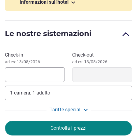
Puy du Fou e le gemme della regione. Il nostro hotel ha
Informazioni sull'hotel
ottenuto la certificazione Green Key
L'intero team dell'ibis budget e della Brasserie L'Autografe
La Roche sur Yon sarà lieto di darvi il benvenuto. Matthieu
Le nostre sistemazioni
PARENT.
MATTHIEU PARENT, Gestione hotel
Prenota questo hotel
Check-in
Check-out
ad es: 13/08/2026
ad es: 13/08/2026
1 camera, 1 adulto
Tariffe speciali
Controlla i prezzi