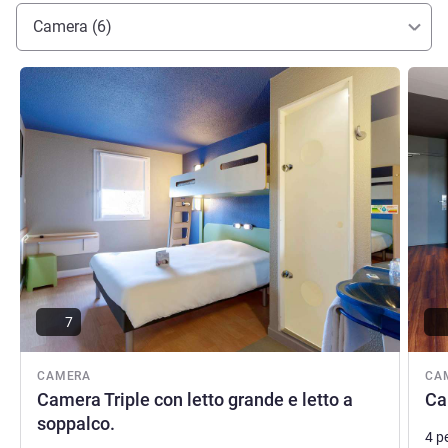
Camera (6)
Visualizza dettagli
Visual
7
CAMERA
CA
Camera Triple con letto grande e letto a
Ca
soppalco.
4 p