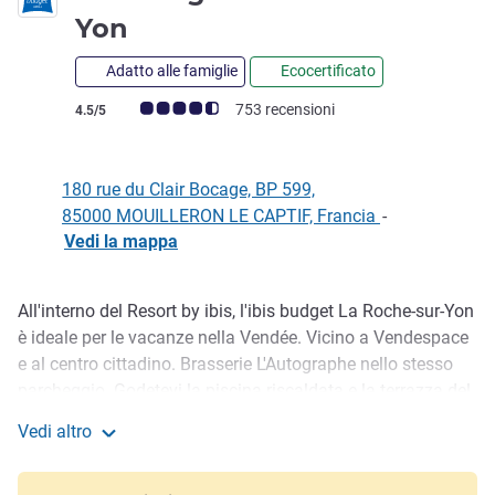
2 stelle
Yon
Adatto alle famiglie
Ecocertificato
Giudizio clienti (Valutazione ALL)
753 recensioni
4.5/5
180 rue du Clair Bocage, BP 599,
85000 MOUILLERON LE CAPTIF, Francia
-
Vedi la mappa
All'interno del Resort by ibis, l'ibis budget La Roche-sur-Yon
Descrizione
è ideale per le vacanze nella Vendée. Vicino a Vendespace
e al centro cittadino. Brasserie L'Autographe nello stesso
parcheggio. Godetevi la piscina riscaldata e la terrazza del
cortile per rilassarvi. Scegliete una camera Standard o una
Vedi altro
camera Superior per un massimo di 5 persone. Colazione a
ibis budget La Roche Sur Yon
buffet a volontà. Perfetto per scoprire Les Sables d'Olonne,