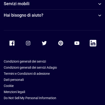
Servizi mobili
Hai bisogno di aiuto?
Accor Facebook
Accor Instagram
Accor Twitter
Accor Pinterest
Accor Youtube
Accor Li
Condizioni generali dei servizi
Condizioni generali dei servizi Adagio
Termini e Condizioni di adesione
Dati personali
Cookie
Menzioni legali
Do Not Sell My Personal Information