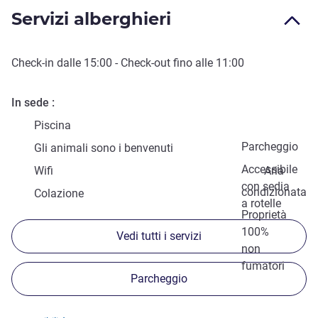
Servizi alberghieri
Check-in
dalle
15:00
-
Check-out
fino alle
11:00
In sede
Piscina
Parcheggio
Gli animali sono i benvenuti
Accessibile
Wifi
Aria
con sedia
condizionata
Colazione
a rotelle
Proprietà
100%
Vedi tutti i servizi
non
fumatori
Parcheggio