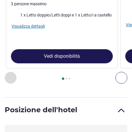
3 persone massimo
Bia
Biancheria da letto
1 x Letto doppio/Letti doppi e 1 x Letto/i a castello
Vis
Visualizza dettagli
Vedi disponibilità
Pagina
1
di
3
, Camera 1 : Camera Triple con letto grande e le
Precedente - Camera
Suc
Posizione dell'hotel