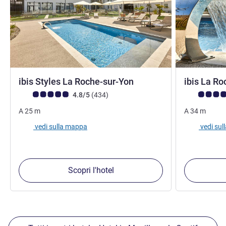
3 stelle
ibis Styles La Roche-sur-Yon
ibis La Ro
Giudizio clienti (Valutazione ALL)
recensioni
Giudizio clie
4.8/5
(434
)
A
25
m
A
34
m
vedi sulla mappa
vedi su
Scopri l'hotel