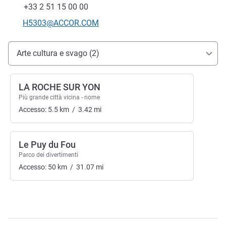
Fax
+33 2 51 15 00 00
E-mail di contatto
H5303@ACCOR.COM
Accesso e trasporti
Arte cultura e svago (2)
LA ROCHE SUR YON
Più grande città vicina - nome
Accesso:
5.5
km
/
3.42
mi
Le Puy du Fou
Parco dei divertimenti
Accesso:
50
km
/
31.07
mi