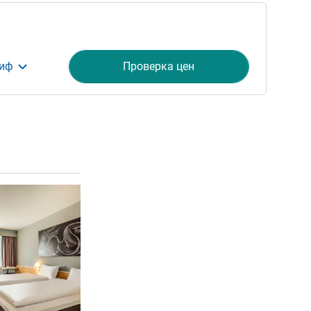
риф
Проверка цен
ия