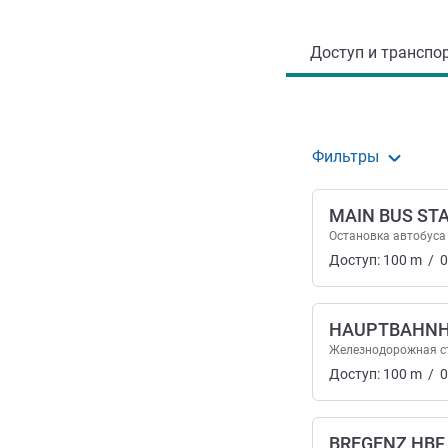
Доступ и транспорт
Доступ и транспор
Фильтры
MAIN BUS ST
Остановка автобуса
Доступ:
100
m
/
0
HAUPTBAHN
Железнодорожная с
Доступ:
100
m
/
0
BREGENZ HBF