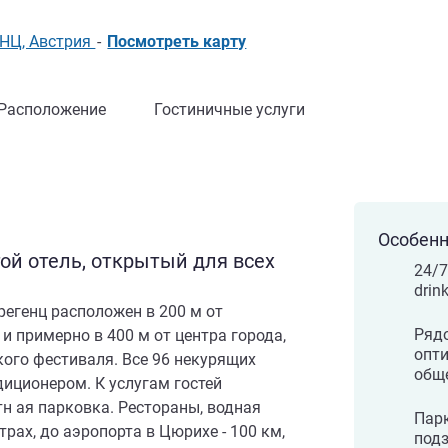
ЕНЦ, Австрия
-
Посмотреть карту
Расположение
Гостиничные услуги
Особенн
й отель, открытый для всех
24/7
drin
регенц расположен в 200 м от
Рядо
и примерно в 400 м от центра города,
опт
кого фестиваля. Все 96 некурящих
обще
иционером. К услугам гостей
тн ая парковка. Рестораны, водная
Парк
трах, до аэропорта в Цюрихе - 100 км,
подз