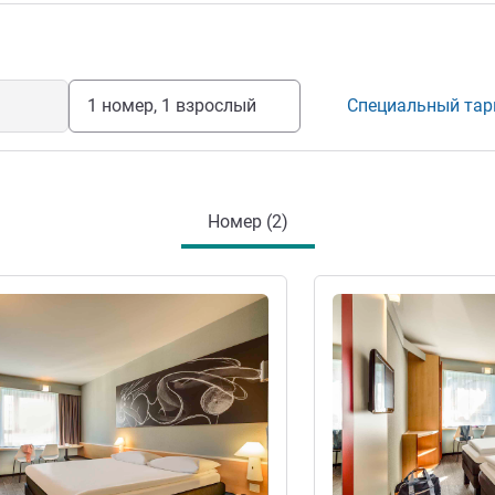
 максимально комфортным и готов
суток.
ие отелем
1 номер, 1 взрослый
Специальный та
Номер (2)
информация
Подробная информац