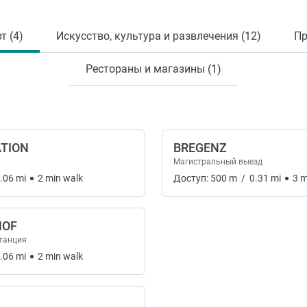
т (4)
Искусство, культура и развлечения (12)
Пр
Рестораны и магазины (1)
ATION
BREGENZ
Магистральный выезд
.06
mi
2
min
walk
Доступ:
500
m
/
0.31
mi
3
m
HOF
танция
.06
mi
2
min
walk