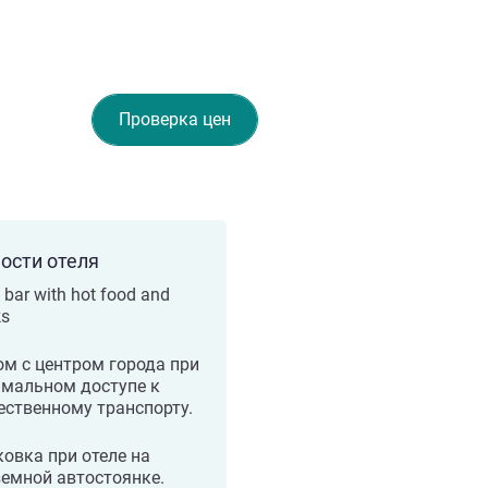
Проверка цен
ости отеля
 bar with hot food and
ks
м с центром города при
имальном доступе к
ственному транспорту.
овка при отеле на
емной автостоянке.