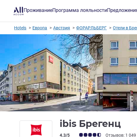
Проживание
Программа лояльности
Предложени
Hotels
Европа
Австрия
ФОРАРЛЬБЕРГ
Отели в Бре
3 
ibis Брегенц
Примечание: отзывы клиентов (Рейт
4.3/5
Отзывов: 1 049