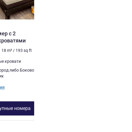
ер с 2
кроватями
18
m²
/
193
sq ft
ые кровати
 Боковой вид на
ик
ия
тупные номера