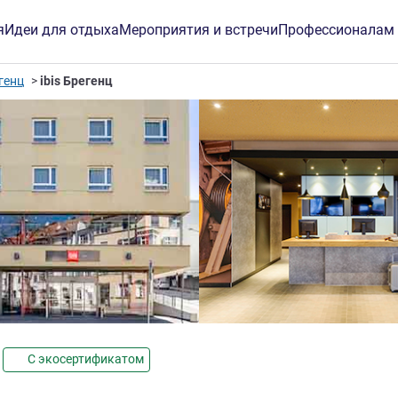
я
Идеи для отдыха
Мероприятия и встречи
Профессионалам
генц
ibis Брегенц
звезды
С экосертификатом
инг ALL)