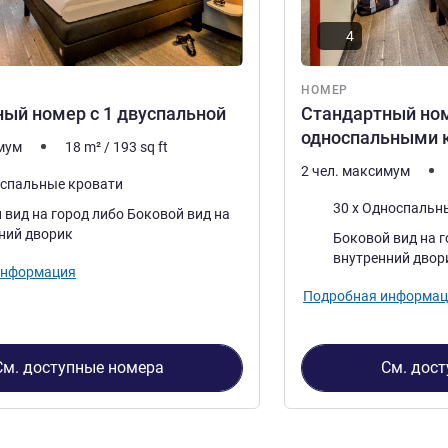
4
НОМЕР
ый номер с 1 двуспальной
Стандартный ном
односпальными 
имум
18
m²
/
193
sq ft
2 чел. максимум
успальные кровати
Постель
30 x Односпальн
на город либо Боковой вид на
ний дворик
Виды:
Боковой вид на город либо
внутренний двор
информация
Подробная информац
См. доступные номера
См. дос