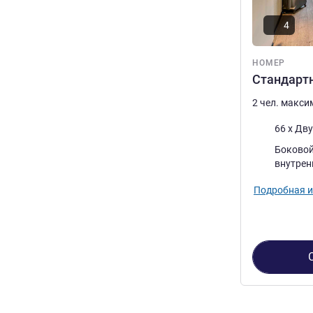
4
НОМЕР
Стандартн
2 чел. макс
Постель
66 x Дв
Виды:
Боковой вид 
внутрен
Подробная 