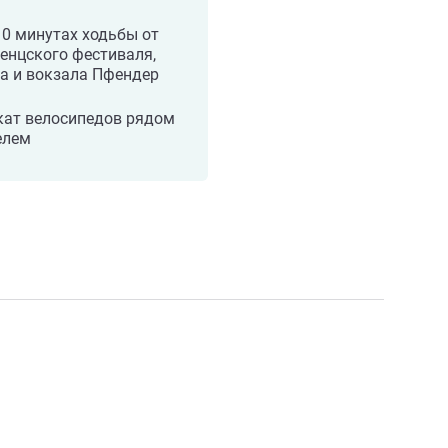
10 минутах ходьбы от
енцского фестиваля,
а и вокзала Пфендер
кат велосипедов рядом
елем