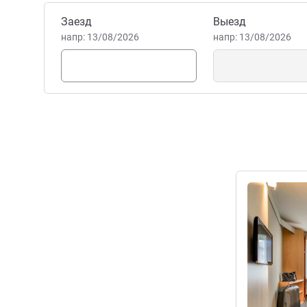
сделать ваше пребывание
Забронировать этот отель
Заезд
Выезд
помочь вам в любое время 
напр: 13/08/2026
напр: 13/08/2026
BOBBY KUETTNER Управлен
Подробная 