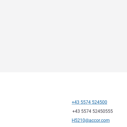
+43 5574 524500
Телефон
Факс
+43 5574 52450555
Контактный адрес электр
H5210@accor.com