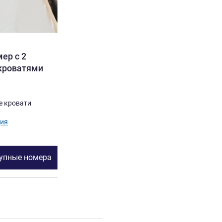
ер с 2
кроватями
е кровати
ия
тупные номера