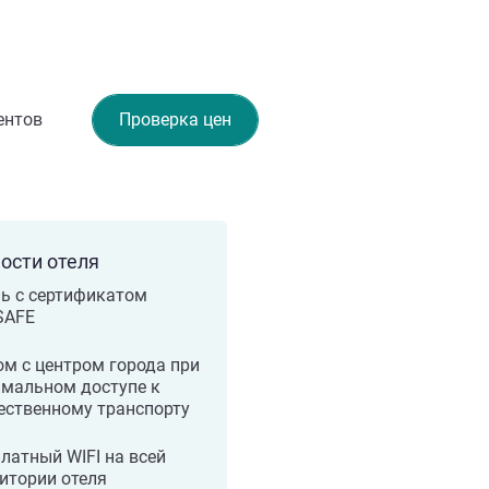
ентов
Проверка цен
ости отеля
ь с сертификатом
SAFE
м с центром города при
имальном доступе к
ественному транспорту
латный WIFI на всей
итории отеля