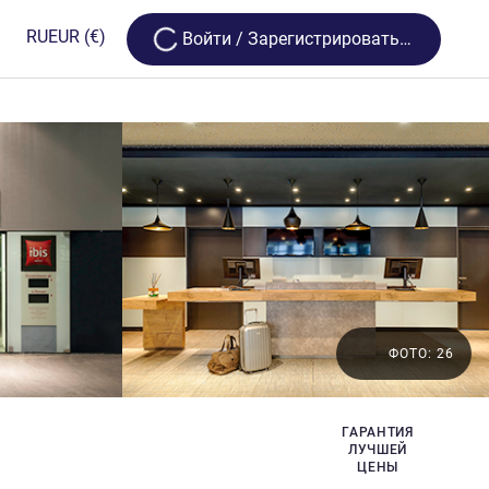
Loading...
RU
EUR
(€)
Bойти / Зарегистрироваться
ФОТО: 26
ГАРАНТИЯ
ЛУЧШЕЙ
ЦЕНЫ