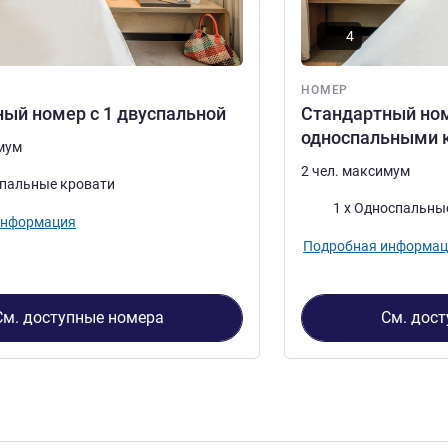
4
НОМЕР
ый номер с 1 двуспальной
Стандартный ном
односпальными 
имум
2 чел. максимум
спальные кровати
Постель
1 x Односпальны
информация
Подробная информац
См. доступные номера
См. дос