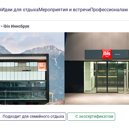
я
Идеи для отдыха
Мероприятия и встречи
Профессионалам
ibis Иннсбрук
Подходит для семейного отдыха
С экосертификатом
инг ALL)