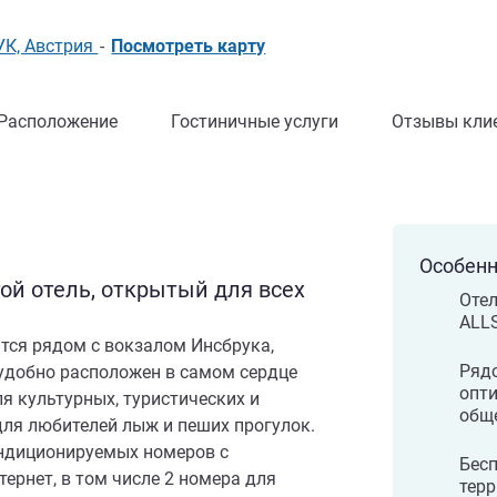
РУК, Австрия
-
Посмотреть карту
Расположение
Гостиничные услуги
Отзывы кли
Особенн
й отель, открытый для всех
Отел
ALL
тся рядом с вокзалом Инсбрука,
Рядо
 удобно расположен в самом сердце
опт
ля культурных, туристических и
общ
для любителей лыж и пеших прогулок.
ондиционируемых номеров с
Бесп
ернет, в том числе 2 номера для
терр