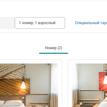
ние отелем
1 номер, 1 взрослый
Специальный та
Номер (2)
информация
Подробная информац