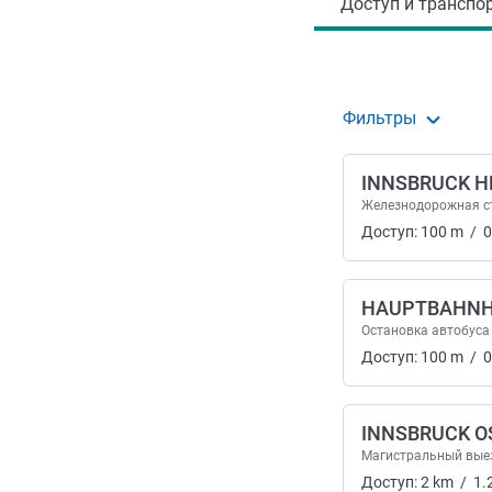
Доступ и транспор
Фильтры
INNSBRUCK H
Железнодорожная с
Доступ:
100
m
/
0
HAUPTBAHN
Остановка автобуса
Доступ:
100
m
/
0
INNSBRUCK O
Магистральный вые
Доступ:
2
km
/
1.