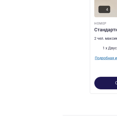
4
НОМЕР
Стандартн
2 чел. макс
Постель
1 x Дву
Подробная 