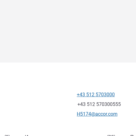
+43 512 5703000
Телефон
Факс
+43 512 570300555
Контактный адрес электр
H5174@accor.com