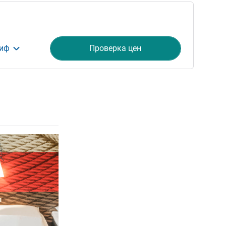
риф
Проверка цен
ия