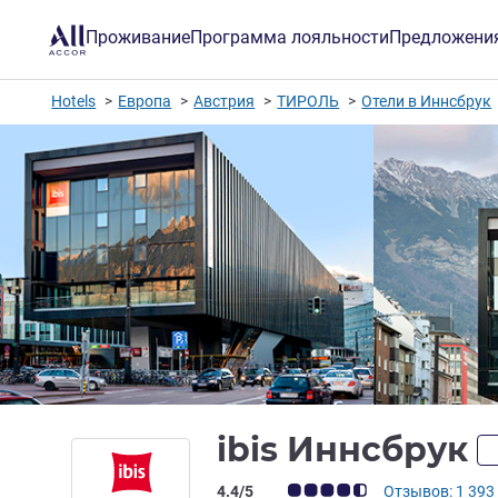
Проживание
Программа лояльности
Предложени
Hotels
Европа
Австрия
ТИРОЛЬ
Отели в Иннсбрук
ibis Иннсбрук
Примечание: отзывы клиентов (Рейт
4.4/5
Отзывов: 1 393