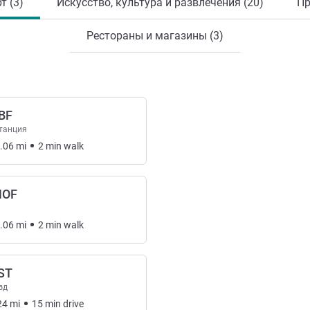
т (3)
Искусство, культура и развлечения (20)
Пр
Рестораны и магазины (3)
BF
танция
.06
mi
2
min
walk
HOF
.06
mi
2
min
walk
ST
зд
24
mi
15
min
drive