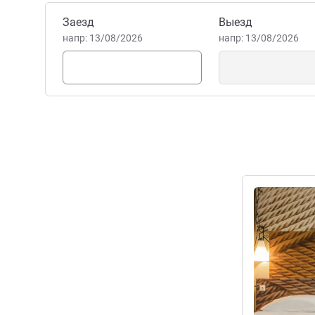
или выздоровлении.
Забронировать этот отель
Заезд
Выезд
Marc Rene Caesar Управле
напр: 13/08/2026
напр: 13/08/2026
Подробная 