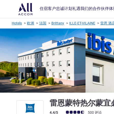
住宿
客户忠诚计划
礼遇
我们的合作伙伴
体
Hotels
欧洲
法国
Brittany
ILLE-ET-VILAINE
雷恩 酒
雷恩蒙特热尔蒙宜
客户意见评级 (ALL 评级)
4.4/5
500 评论