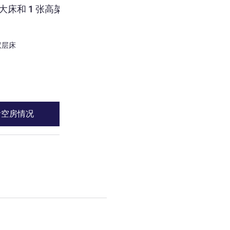
大床和 1 张高架床。
三人房 - 客房配备 3 张单
入住。
3 个人最多
和 1 x 双层床
床上用品
2 x 单人床 和 1 x 双层床
请参阅详情
看空房情况
查看空房情
 1 张大床和 1 张高架床。