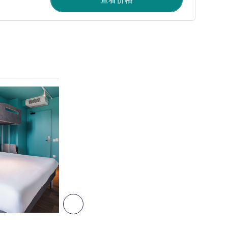
请参阅详情
3
下一个 - 客房
客房