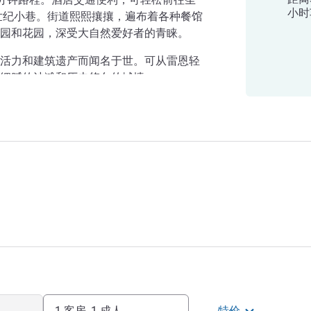
小时
世纪小巷。街道熙熙攘攘，遍布着各种餐馆
园和花园，深受大自然爱好者的青睐。
活力和建筑遗产而闻名于世。可从雷恩轻
细腻的沙滩和历史悠久的城墙。
1 客房, 1 成人
特价