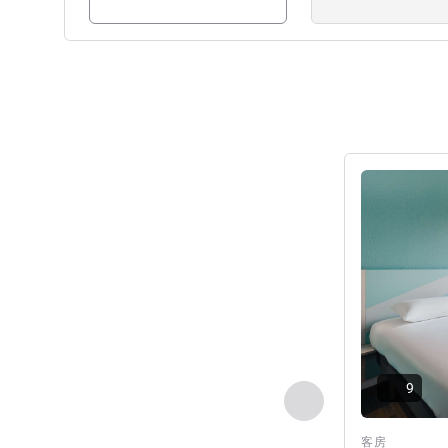
请参阅详情
9
上一个 - 客房
客房