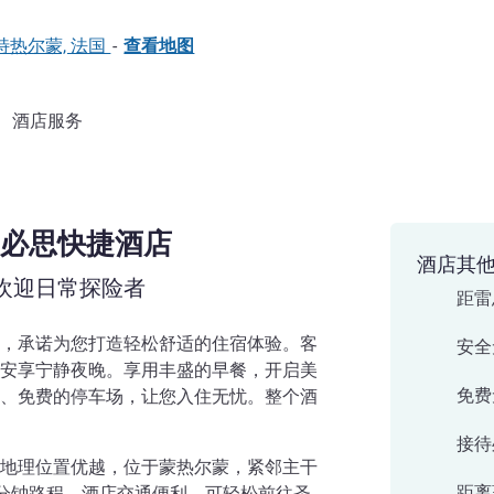
60 蒙特热尔蒙, 法国
-
查看地图
酒店服务
必思快捷酒店
酒店其
欢迎日常探险者
距雷
，承诺为您打造轻松舒适的住宿体验。客
安全
安享宁静夜晚。享用丰盛的早餐，开启美
免费
、免费的停车场，让您入住无忧。整个酒
接待
地理位置优越，位于蒙热尔蒙，紧邻主干
距离
 分钟路程。酒店交通便利，可轻松前往圣