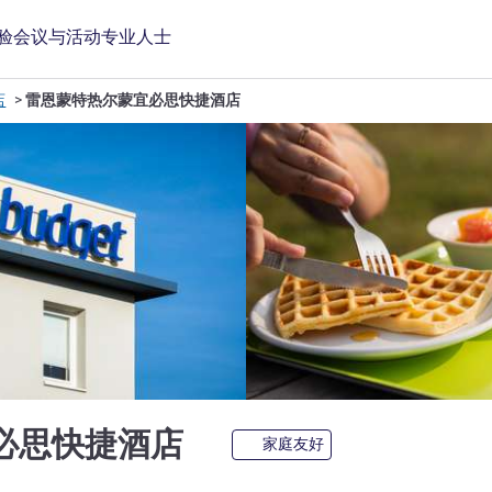
验
会议与活动
专业人士
店
雷恩蒙特热尔蒙宜必思快捷酒店
2 星
必思快捷酒店
家庭友好