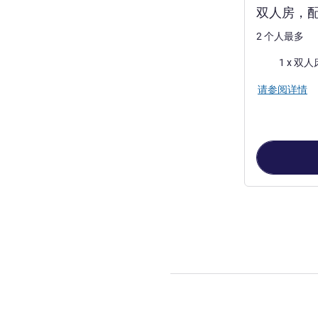
双人房，配
2 个人最多
床上用品
1 x 双人
请参阅详情
第
1
页，共
2
页