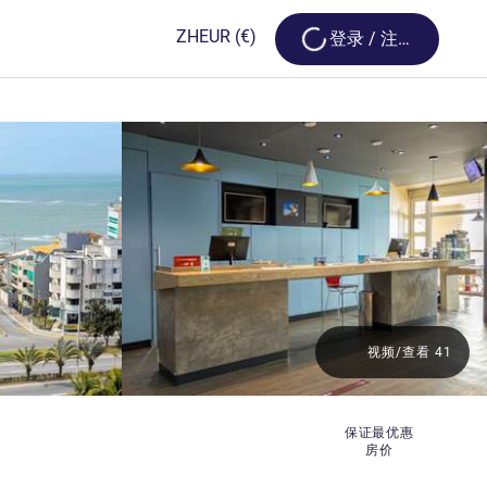
Loading...
ZH
EUR
(€)
登录 / 注册
视频/查看 41
保证最优惠
房价