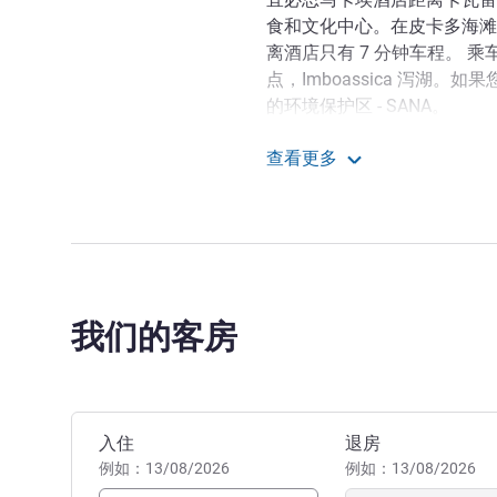
食和文化中心。在皮卡多海滩
离酒店只有 7 分钟车程。 
点，Imboassica 泻湖。
的环境保护区 - SANA。
该石油产区拥有多个旅游景点
查看更多
埃酒店条件舒适，价格实惠，
宜必思马卡埃酒店
欢迎入住宜必思马卡埃酒店
Lorena Marçal 酒店管理
我们的客房
预订此酒店
入住
退房
例如：13/08/2026
例如：13/08/2026