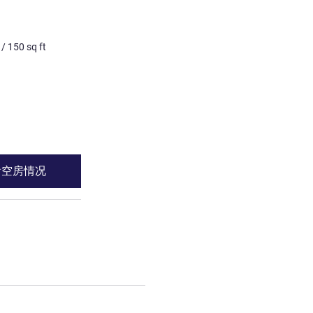
客房
标准房，配备 1 张双人床和 
以下儿童使用的单人床
/
150
sq ft
3 个人最多
14
m²
/
150
sq 
床上用品
1 x 双人床 和 1 x 单人床
请参阅详情
看空房情况
查看空房情