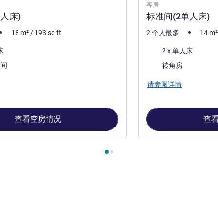
客房
人床)
标准间(2单人床)
18
m²
/
193
sq ft
2 个人最多
14
m²
床上用品
床
2 x 单人床
大部分的住宿:
房间
转角房
请参阅详情
查看空房情况
查
, 客房 1 : 标准间(1双人床) , 客房 2 : 标准间(2单人床)