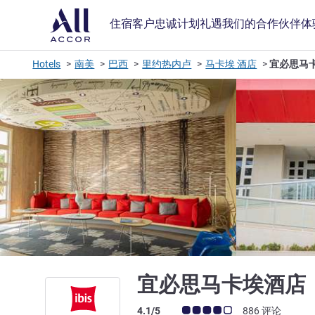
住宿
客户忠诚计划
礼遇
我们的合作伙伴
体
Hotels
南美
巴西
里约热内卢
马卡埃 酒店
宜必思马
宜必思马卡埃酒店
客户意见评级 (ALL 评级)
4.1/5
886 评论