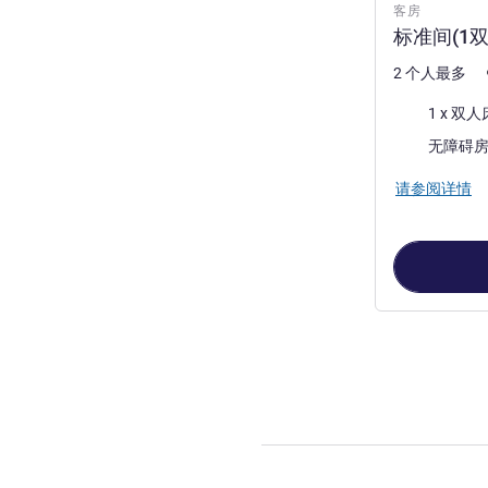
客房
标准间(1双
2 个人最多
床上用品
1 x 双人
无障碍
请参阅详情
第
1
页，共
2
页