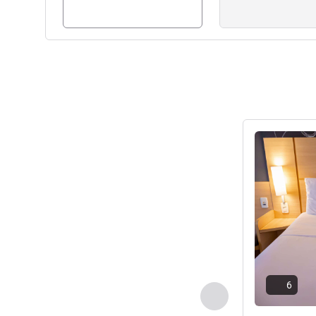
请参阅详情
6
上一个 - 客房