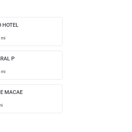
O HOTEL
mi
RAL P
mi
DE MACAE
mi