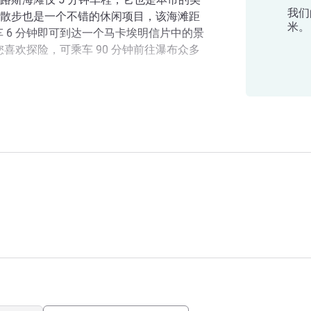
我们
散步也是一个不错的休闲项目，该海滩距
米。
乘车 6 分钟即可到达一个马卡埃明信片中的景
如果您喜欢探险，可乘车 90 分钟前往瀑布众多
，适合休闲娱乐和商务旅行。宜必思马卡
是理想的下榻之处。立即预订。
！我们热忱欢迎您的光临！