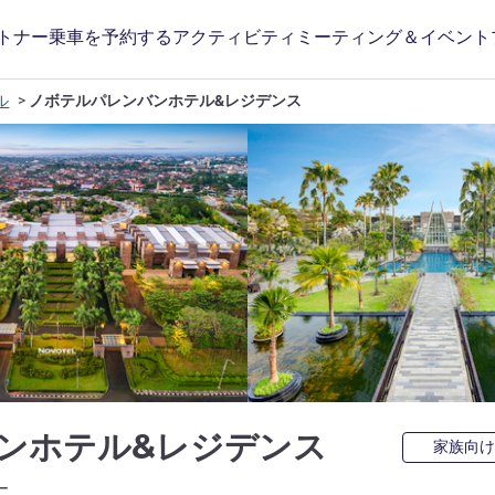
トナー
乗車を予約する
アクティビティ
ミーティング＆イベント
ル
ノボテルパレンバンホテル&レジデンス
4 つ星
ンホテル&レジデンス
家族向け
ホテルズ)
ー