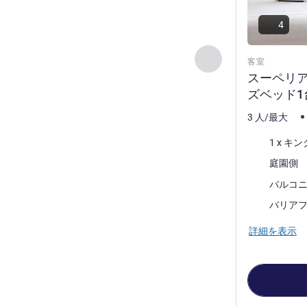
4
前に戻る - 客室
客室
スーペリ
ズベッド1
3 人/最大
寝具
1 x 
ビュー:
庭園側
ほとんどの宿
バルコ
バリア
詳細を表示