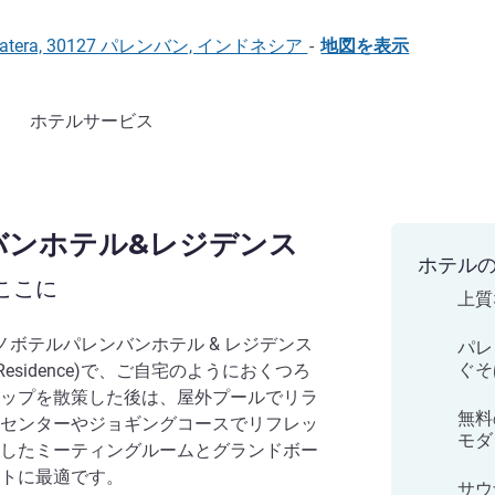
h Sumatera, 30127 パレンバン, インドネシア
-
地図を表示
ホテルサービス
バンホテル&レジデンス
ホテル
ここに
上質
ノボテルパレンバンホテル & レジデンス
パレ
ぐそ
tel & Residence)で、ご自宅のようにおくつろ
ップを散策した後は、屋外プールでリラ
無料
センターやジョギングコースでリフレッ
モダ
したミーティングルームとグランドボー
トに最適です。
サウ