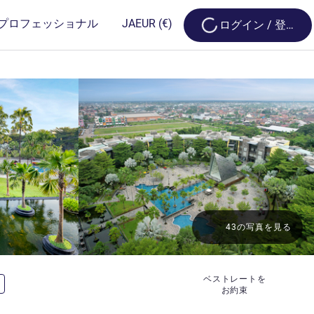
Loading...
プロフェッショナル
JA
EUR
(€)
ログイン / 登録
43の写真を見る
ベストレートを
お約束