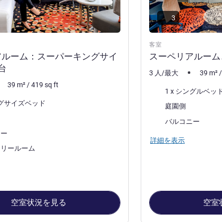
3
客室
アルーム：スーパーキングサイ
スーペリアルーム
台
3 人/最大
39
m²
39
m²
/
419
sq ft
寝具
1 x シングルベッ
キングサイズベッド
ビュー:
庭園側
ほとんどの宿泊施設:
バルコニー
泊施設:
ニー
詳細を表示
フリールーム
空室状況を見る
空室