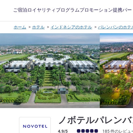
ご宿泊
ロイヤリティプログラム
プロモーション
提携パー
ホーム
ホテル
インドネシアのホテル
パレンバンのホテ
ノボテルパレンバ
お客さまの声 (確認済みレビュー アコー
4.9/5
185 件のレビュ