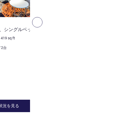
2
次へ - 客室
客室
、シングルベッド2台
プレミアムキングベッド
ルーム
/
419
sq ft
3 人/最大
39
m²
/
419
sq ft
ド2台
寝具
1 x キングサイズベッド
ビュー:
庭園側
詳細を表示
状況を見る
空室状況を見