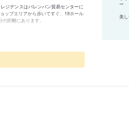
ー
& レジデンスはパレンバン貿易センターに
ョップエリアから歩いてすぐ、18ホール
美し
分の距離にあります。
r hotel which gives you easy access to
ng in Palembang, such as 18th holes golf
tang, Benteng Kuto Besak and Ampera
テル&レジデンス