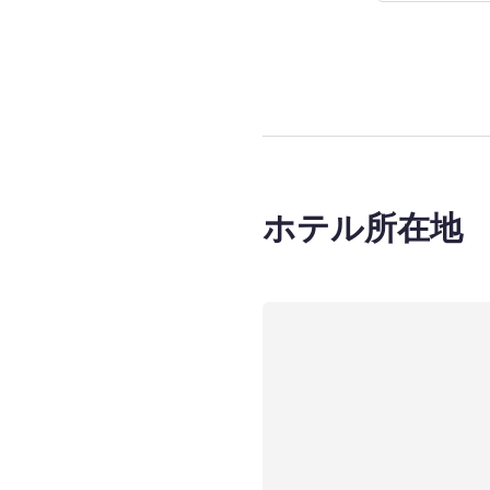
3
ページ中
1
ペ
ホテル所在地