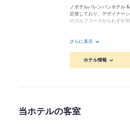
ノボテルパレンバンホテル 
近接しており、デザイナーシ
のゴルフコースからわずか5
Novotel Palembang is a 4 sta
explore the nearest interesti
さらに表示
course, Museum Bukit Sigun
ノボテルパレンバンホ
Bridge.
ホテル情報
当ホテルの客室