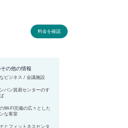
料金を確認
のその他の情報
なビジネス / 会議施設
ンバン貿易センターのす
ば
のWi-Fi完備の広々とした
ンな客室
ナとフィットネスセンタ