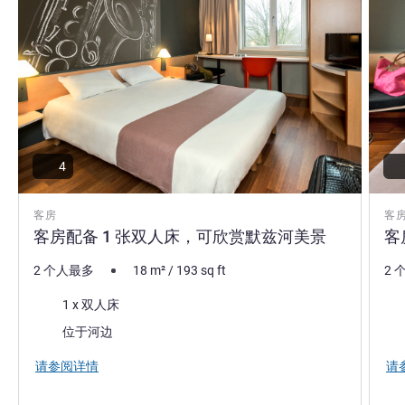
4
客房
客
客房配备 1 张双人床，可欣赏默兹河美景
客
2 个人最多
18
m²
/
193
sq ft
2 
床上用品
床
1 x 双人床
景色:
景色
位于河边
请参阅详情
请