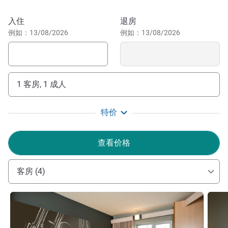
修道院。品尝当地特色美食。同样推荐参观奇妙洞穴。
预订此酒店
入住
退房
我们的酒店交通便利，可乘坐公共交通工具或骑车轻松前
例如：13/08/2026
例如：13/08/2026
往。酒店靠近迪南火车站，周围有几个巴士站，您可驱车在
几分钟内轻松到达 A4/E411 高速公路。
宜必思迪南中心酒店位于默兹河畔，是迪南住宿的理想选
择。在我们的酒吧享受纯正的比利时啤酒，并俯瞰默兹美
1 客房, 1 成人
景。全天候提供便餐。
Eloïse Helleputte 酒店管理
特价
查看价格
客房 (4)
请参阅详情
请参