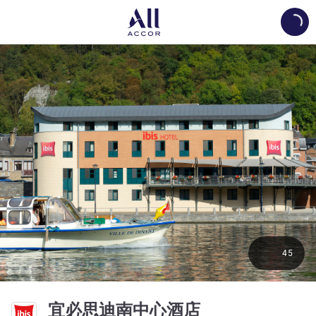
Load
45
3 星
宜必思迪南中心酒店