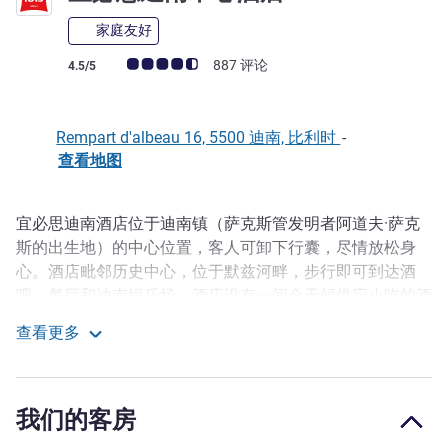
家庭友好
客户意见评级 (ALL 评级)
887 评论
4.5/5
Rempart d'albeau 16, 5500 迪南, 比利时
-
查看地图
宜必思迪南酒店位于迪南镇（萨克斯管发明者阿道夫·萨克
描述
斯的出生地）的中心位置，客人可卸下行囊，尽情放松身
心。酒店毗邻历史中心，位于默兹河畔，步行即可到达酒
吧、餐厅和迪南娱乐场。酒店设有一间全天候供应小吃的酒
吧，也配有免费无线网络可供商务旅客使用。公共停车场距
查看更多
离酒店 50 米。
宜必思迪南中心酒店
酒店居中心优越位置，可探索该城市的旅游资源。从迪南的
城堡欣赏迷人的全景。务必参观阿道夫·萨克斯的居所。 为
我们的客房
致敬比利时和啤酒的历史悠久的关系，欣赏靠近迪南的勒菲