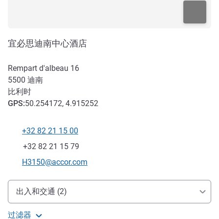
宜必思迪南中心酒店
Rempart d'albeau 16
5500
迪南
比利时
GPS
:
50.254172, 4.915252
+32 82 21 15 00
电话
传真
+32 82 21 15 79
联系电子邮件
H3150@accor.com
抵达和交通
出入和交通 (2)
过滤器