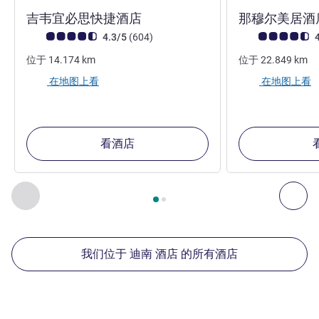
2 星
吉韦宜必思快捷酒店
那穆尔美居酒
客户意见评级 (ALL 评级)
评论
客户意见评级 (ALL
4.3/5
(604
)
4
位于
14.174
km
位于
22.849
km
在地图上看
在地图上看
看酒店
第
1
页，共
2
页
, 我们在附近的其他酒店 1 :, 我们在附近的其他酒
上一个 - 我们在附近的其他酒店
下
我们位于 迪南 酒店 的所有酒店