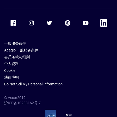
Accor Facebook
Accor Instagram
Accor Twitter
Accor Pinterest
Accor Youtube
Accor Li
一般服务条件
Adagio 一般服务条件
会员条款与细则
个人资料
Cookie
法律声明
Do Not Sell My Personal Information
© Accor2019
沪ICP备10203162号-7
SSL Secure – globalSign