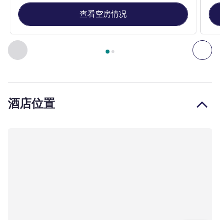
查看空房情况
第
1
页，共
2
页
, 客房 1 : 客房配备 1 张双人床，可欣赏默兹
上一个 - 客房
下一
酒店位置