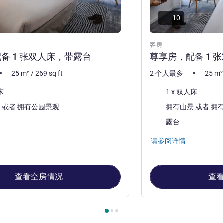
10
客房
备 1 张双人床，带露台
尊享房，配备 1 
25
m²
/
269
sq ft
2 个人最多
25
m²
床上用品
床
1 x 双人床
景色:
拥有山景 或者 拥有公园景观
拥有山景
大部分的住宿:
露台
请参阅详情
查看空房情况
查
, 客房 1 : 经典房，配备 1 张双人床，带露台 , 客房 2 : 尊享