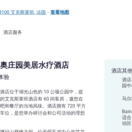
46, 73100 艾克斯莱班, 法国
-
查看地图
酒店服务
奥庄园美居水疗酒店
酒店其
体验
酒店
园中
店位于湖光山色的 10 公顷公园中，提
马尔
艾克斯莱班酒店有 60 间客房，邀您在
和餐厅的当地风味。酒店拥有 720 平方
Bai
车位，是您举办研讨会和公司活动的理想
适合
动区
博日山群峰之间，位于萨瓦省中心的艾克