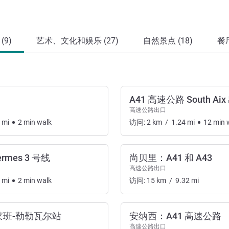
9)
艺术、文化和娱乐 (27)
自然景点 (18)
餐
A41 高速公路 South Ai
高速公路出口
mi
2
min
walk
访问:
2
km
/
1.24
mi
12
min
w
hermes 3 号线
尚贝里：A41 和 A43
高速公路出口
mi
2
min
walk
访问:
15
km
/
9.32
mi
莱班-勒勒瓦尔站
安纳西：A41 高速公路
高速公路出口