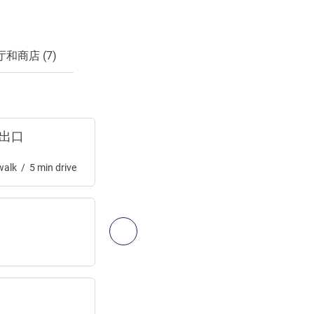
厅和商店 (7)
x 出口
格勒诺布尔：A41 和 A43
高速公路出口
alk
/
5
min
drive
访问:
73
km
/
45.33
mi
日内瓦科万特兰机场
下一个 - 出入和交通
机场
访问:
78
km
/
48.44
mi
1
hrs
drive
里昂圣埃克苏佩里机场
机场