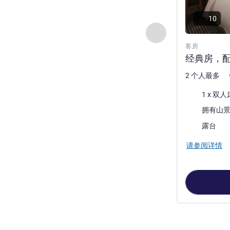
10
上一个 - 客房
客房
经典房，配
2 个人最多
床上用品
1 x 双人
景色:
大部分的住宿:
露台
请参阅详情
第
1
页，共
3
页