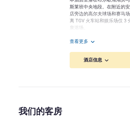
斯莱班中央地段。在附近的安
店旁边的高尔夫球场和赛马场
离 TGV 火车站和娱乐场仅
泉浴场。
靠近 A41 高速公路入口，
查看更多
机场、日内瓦机场和尚贝里机场
艾克斯莱班马尔利奥庄园
间。还可以快速前往 Revard 和
酒店信息
欢迎光临萨瓦地区的艾克斯
松、休息，在 Les Bains de
醒味蕾的用餐体验。
Florian Hugonet 酒店管理
我们的客房