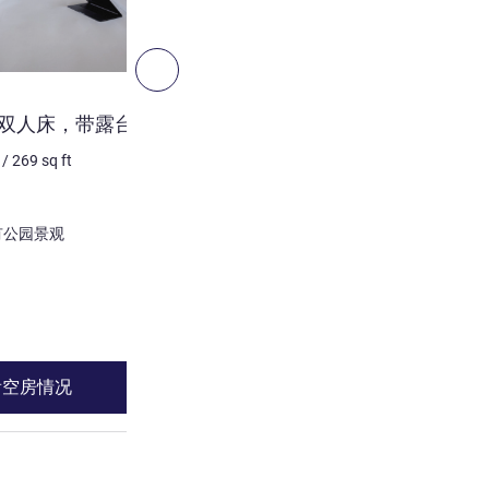
9
下一个 - 客房
客房
张双人床，带露台
经典房，配备 2 张单人床
/
269
sq ft
2 个人最多
25
m²
/
269
sq 
床上用品
2 x 单人床
景色:
 或者 拥有公园景观
拥有山景 或者 拥有公园景观
大部分的住宿:
露台
请参阅详情
看空房情况
查看空房情
房，配备 1 张双人床，带露台