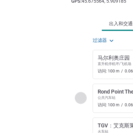
GPS
:
45.675564, 5.909185
抵达和交通
出入和交通 (
过滤器
马尔利奥庄园
直升机停机坪/飞机场
访问:
100
m
/
0.06
Rond Point T
上一个 - 出入和交通
公共汽车站
访问:
100
m
/
0.06
TGV：艾克斯
火车站