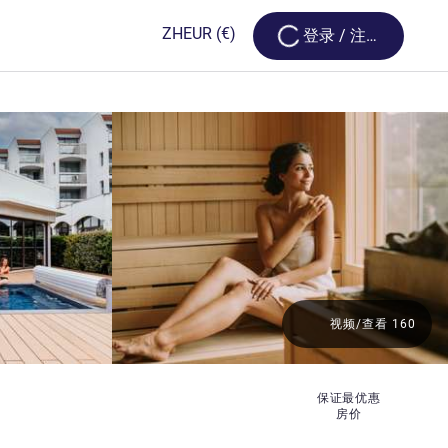
Loading...
ZH
EUR
(€)
登录 / 注册
视频/查看 160
保证最优惠
房价