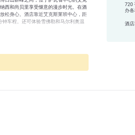
72
纳西和尚贝里享受惬意的漫步时光。在酒
办各
放松身心。酒店靠近艾克斯莱班中心，距
 3 分钟车程。还可体验雪佛勒和马尔利奥温
酒店
方便您游览该地区以及前往里昂圣埃克絮佩里
。乘车到 TGV 火车站只需 5 分钟时
美居水疗酒店
 Féclaz 滑雪胜地。
莱班马尔利奥庄园酒店。在美丽的公园放
s Alpes - NUXE 水疗中心享受护理服务和唤