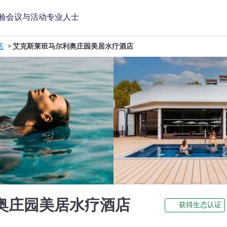
验
会议与活动
专业人士
店
艾克斯莱班马尔利奥庄园美居水疗酒店
4 星
奥庄园美居水疗酒店
获得生态认证