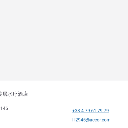
美居水疗酒店
0146
+33 4 79 61 79 79
电话
联系电子邮件
H2945@accor.com