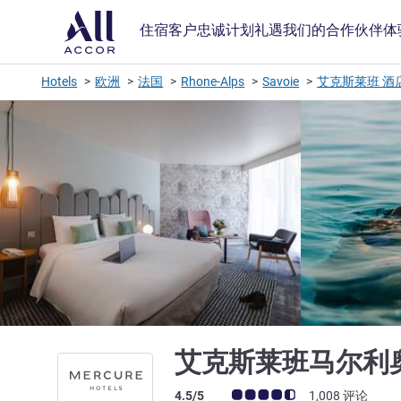
住宿
客户忠诚计划
礼遇
我们的合作伙伴
体
Hotels
欧洲
法国
Rhone-Alps
Savoie
艾克斯莱班 酒
艾克斯莱班马尔利
客户意见评级 (ALL 评级)
4.5/5
1,008 评论