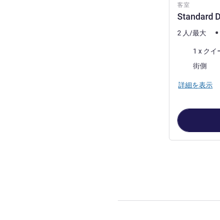
客室
Standard 
2 人/最大
寝具
1 x 
ビュー:
街側
詳細を表示
2
ページ中
1
ペ