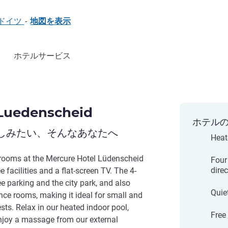
D, ドイツ
-
地図を表示
ホテルサービス
 Luedenscheid
ホテル
しみたい、そんなあなたへ
Heat
rooms at the Mercure Hotel Lüdenscheid
Four
direc
e facilities and a flat-screen TV. The 4-
ee parking and the city park, and also
Quiet
nce rooms, making it ideal for small and
sts. Relax in our heated indoor pool,
Free 
enjoy a massage from our external