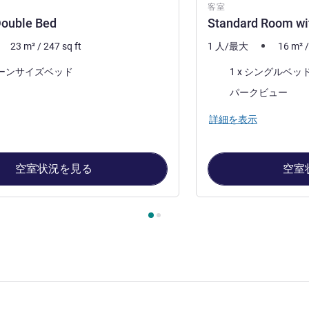
客室
Double Bed
Standard Room wi
23
m²
/
247
sq ft
1 人/最大
16
m²
寝具
クイーンサイズベッド
1 x シングルベッ
ビュー:
パークビュー
詳細を表示
空室状況を見る
空室
ージ
, 客室 1 : Standard Double Bed , 客室 2 : Standard Room with