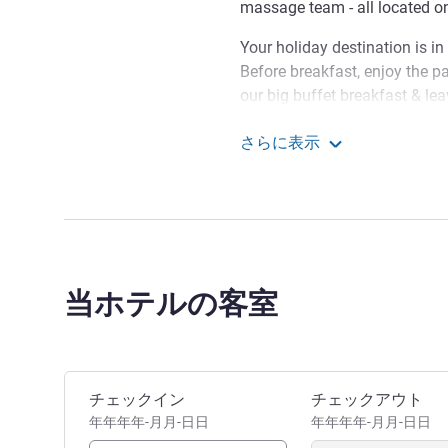
massage team - all located on
Your holiday destination is in 
Before breakfast, enjoy the p
our big buffet breakfast & lea
flooded meeting rooms, busin
さらに表示
conditions. Families can exp
Mercure Hotel Luedens
Phenomenta lures with researc
Lüdenscheid is the city of lig
famous buildings all over the
industry shape Lüdenscheid's
当ホテルの客室
Welcome to the Mercure Hot
during your stay. We are the 
travel in the Sauerland. Our t
quickly.
このホテルを予約
チェックイン
チェックアウト
Katja Guenther ホテル経営
年年年年-月月-日日
年年年年-月月-日日