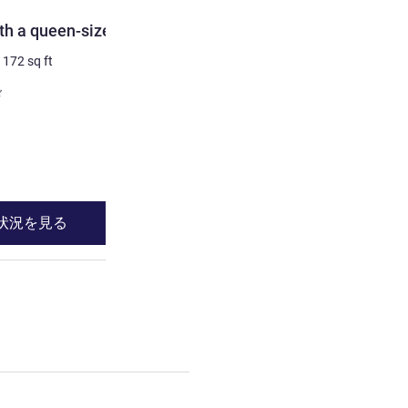
客室
th a queen-size bed
Standard Room with twin
/
172
sq ft
2 人/最大
27
m²
/
290
sq ft
寝具
ド
1 x ダブルベッド
ほとんどの宿泊施設:
バルコニー
詳細を表示
状況を見る
空室状況を見
 a queen-size bed