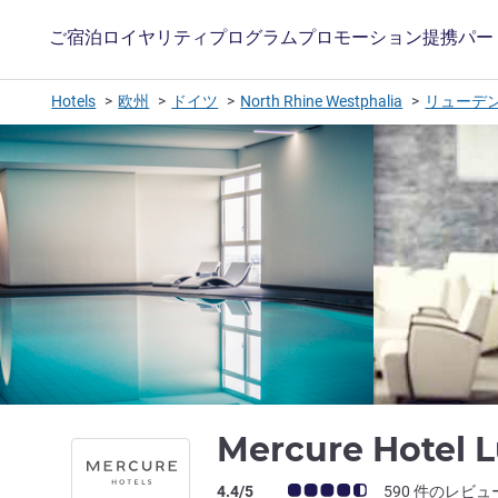
ご宿泊
ロイヤリティプログラム
プロモーション
提携パー
Hotels
欧州
ドイツ
North Rhine Westphalia
リューデ
Mercure Hotel 
お客さまの声 (確認済みレビュー アコー
4.4/5
590 件のレビュ