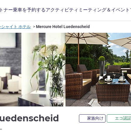
トナー
乗車を予約する
アクティビティ
ミーティング＆イベント
ンシャイト ホテル
Mercure Hotel Luedenscheid
4 つ星
Luedenscheid
家族向け
エコ認
ホテルズ)
ー