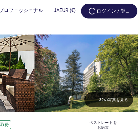
Loading...
プロフェッショナル
JA
EUR
(€)
ログイン / 登録
32の写真を見る
ベストレートを
証取得
お約束