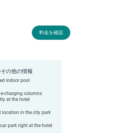
料金を確認
のその他の情報
ed indoor pool
 e-charging columns
tly at the hotel
 location in the city park
car park right at the hotel