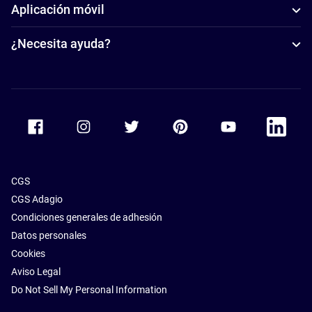
Aplicación móvil
¿Necesita ayuda?
Accor Facebook
Accor Instagram
Accor Twitter
Accor Pinterest
Accor Youtube
Accor Li
CGS
CGS Adagio
Condiciones generales de adhesión
Datos personales
Cookies
Aviso Legal
Do Not Sell My Personal Information