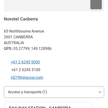
Novotel Canberra
65 Northbourne Avenue
2601
CANBERRA
AUSTRALIA
GPS
:
-35.27799, 149.128986
+61 2 6245 5000
Teléfono
Fax
+61 2 6245 5100
Correo electrónico de contacto
H2796@accor.com
Acceso y transporte
Acceso y transporte (1)