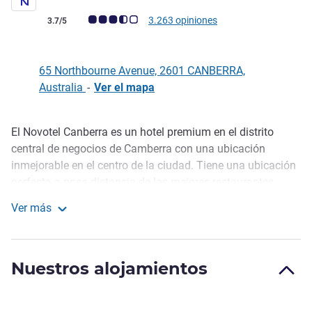
Nota de clientes de Avis (Clasificación de ALL)
3.263 opiniones
3.7/5
65 Northbourne Avenue, 2601 CANBERRA,
Australia
-
Ver el mapa
El Novotel Canberra es un hotel premium en el distrito
Descripción
central de negocios de Camberra con una ubicación
inmejorable en el centro de la ciudad. Tiene una ubicación
perfecta a poca distancia de los mejores restaurantes,
bares y tiendas de Camberra. Los huéspedes disfrutarán
Ver más
de espaciosas habitaciones, un servicio premium,
Novotel Canberra
magníficas experiencias gastronómicas en el restaurante
First Edition y excelentes instalaciones de salud y
Nuestros alojamientos
bienestar, como nuestra piscina cubierta climatizada, spa y
gimnasio.
From art galleries, museums, to sports arenas and family