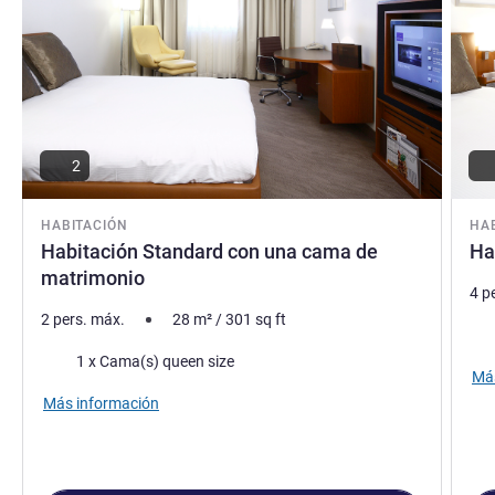
2
HABITACIÓN
HA
Habitación Standard con una cama de
Ha
matrimonio
4 p
2 pers. máx.
28
m²
/
301
sq ft
Rop
Ropa de cama
1 x Cama(s) queen size
Más
Más información