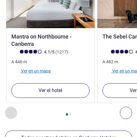
Mantra on Northbourne -
The Sebel Can
4 estrellas
Canberra
Nota de clientes de Avis (Clasificación de ALL)
opiniones
Nota de clientes d
4.1/5
(1217
)
4
A
446
m
A
482
m
Ver en un mapa
Ver en un m
Ver el hotel
Ver
Página
1
de
2
, Nuestros establecimientos cercanos 1 :, Nuest
Anterior - Nuestros establecimientos cercanos
Sig