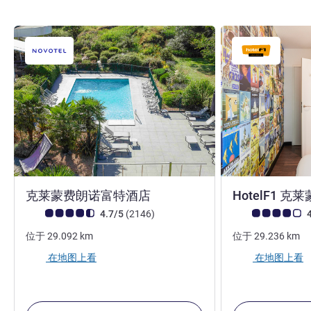
4 星
克莱蒙费朗诺富特酒店
HotelF1 
客户意见评级 (ALL 评级)
评论
客户意见评级 (ALL
4.7/5
(2146
)
4
位于
29.092
km
位于
29.236
km
在地图上看
在地图上看