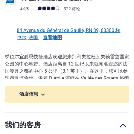
客户意见评级 (ALL 评级)
322 评论
4.0/5
84 Avenue du Général de Gaulle, RN 89, 63300 梯
也尔, 法国
-
查看地图
梯也尔宜必思快捷酒店欢迎您来到利夫拉杜瓦夫勒雷兹国家
描述
公园的中心地带。酒店距离自 12 世纪以来就闻名遐迩的法
国餐具之都的中心 5 公里（3.1 英里）。在这里，您可以参
观餐具博物馆，沿着 Durolle 河畔在 Vallée des Rouets 悠闲
漫步，或者探寻研磨师的足迹。Creux de l'Enfer 是这座中
世纪古城的现代艺术中心。快来参观奥弗涅的 45 座城堡来
酒店信息
探索它的悠久历史。距离沃坎尼主题公园 50 公里（31 英
里）。
我们的客房