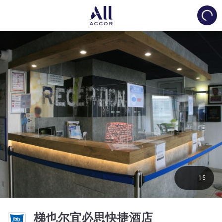
Load
15
2 星
梯也尔宜必思快捷酒店