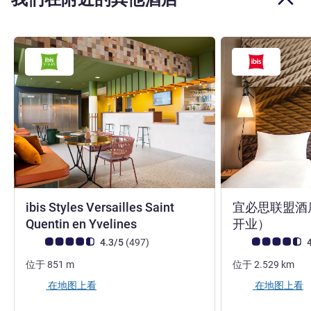
ibis Styles Versailles Saint
宜必思联盟酒店（
3 星
3 星
Quentin en Yvelines
开业）
客户意见评级 (ALL 评级)
评论
客户意见评级 (ALL
4.3/5
(497
)
4
位于
851
m
位于
2.529
km
在地图上看
在地图上看