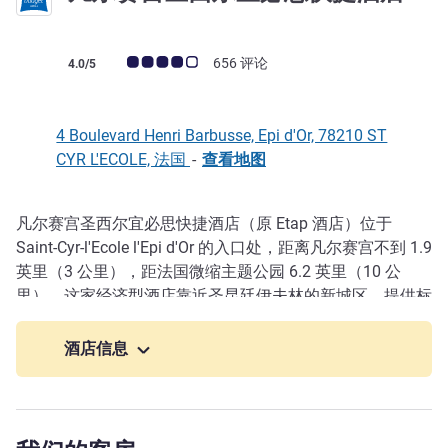
客户意见评级 (ALL 评级)
656 评论
4.0/5
4 Boulevard Henri Barbusse, Epi d'Or, 78210 ST
CYR L'ECOLE, 法国
-
查看地图
凡尔赛宫圣西尔宜必思快捷酒店（原 Etap 酒店）位于
描述
Saint-Cyr-l'Ecole l'Epi d'Or 的入口处，距离凡尔赛宫不到 1.9
英里（3 公里），距法国微缩主题公园 6.2 英里（10 公
里）。这家经济型酒店靠近圣昆廷伊夫林的新城区，提供标
准客房，价格实惠，可供 1 人、2 人或 3 人入住，家庭间可
供 4 人入住。酒店提供免费私人停车场和无线网络。
酒店信息
距凡尔赛宫 6 公里，靠近圣西尔军校。附近有凡尔赛宫和
Bois d'Arcy 森林。公共交通：巴士、RER C、N 线、U 线、
轻轨 13 号线。有多家餐厅，设有泳池。