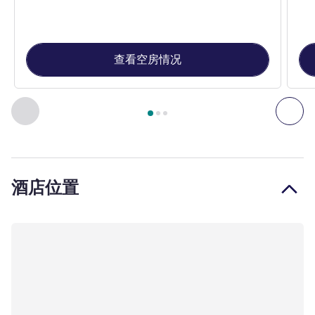
查看空房情况
第
1
页，共
3
页
, 客房 1 : 三人房，客房配备1 张大床和 1 张
上一个 - 客房
下一
酒店位置