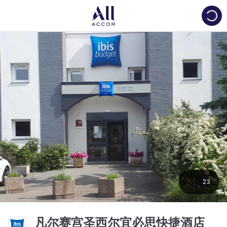
Load
23
2 星
凡尔赛宫圣西尔宜必思快捷酒店