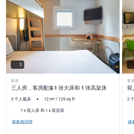
3
客房
客
三人房，客房配备1 张大床和 1 张高架床
双
3 个人最多
12
m²
/
129
sq ft
2 
床上用品
床
1 x 双人床 和 1 x 双层床
请参阅详情
请