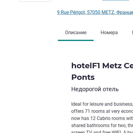
9 Rue Périgot, 57050 METZ, Франц
Описание
Номера
hotelF1 Metz C
Ponts
Недорогой отель
Ideal for leisure and busines
offers 71 rooms at very econo
now has 12 Cabrio rooms wit
shared bathrooms for two, thre
screen TV and free WIFI. A bu