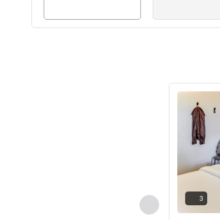
Подробная 
3
Назад - Номер