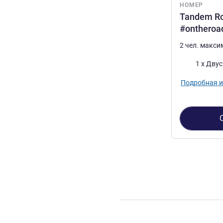
НОМЕР
Tandem Ro
#ontheroa
2 чел. макс
Постель
1 x Дву
Подробная 
Страница
1
из