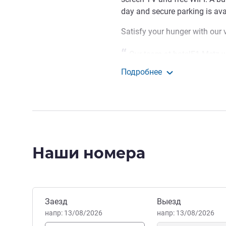
day and secure parking is ava
Satisfy your hunger with our
Our team at hotelF1 Metz 
road" concept.
Подробнее
Управление отелем
hotelF1 Metz Centre De
Наши номера
Забронировать этот отель
Заезд
Выезд
напр: 13/08/2026
напр: 13/08/2026