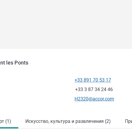
nt les Ponts
+33 891 70 53 17
Телефон
Факс
+33 3 87 34 24 46
Контактный адрес электр
H2320@accor.com
т (1)
Искусство, культура и развлечения (2)
Пр