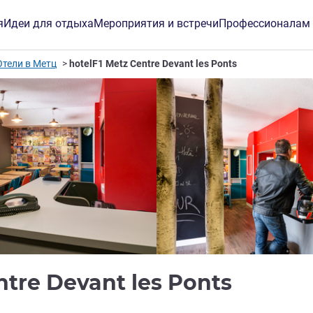
я
Идеи для отдыха
Мероприятия и встречи
Профессионалам
Отели в Метц
hotelF1 Metz Centre Devant les Ponts
1 звез
ntre Devant les Ponts
инг ALL)