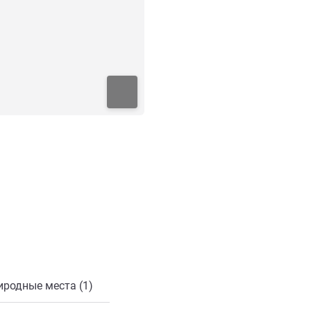
онной почты
иродные места (1)