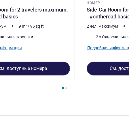
НОМЕР
om for 2 travelers maximum.
Side-Car Room fo
d basics
- #ontheroad basi
имум
9
m²
/
96
sq ft
2 чел. максимум
Постель
спальные кровати
2 x Односпальны
информация
Подробная информац
См. доступные номера
См. дос
2
, Номер 1 : Tandem Room for 2 travelers maximum. #ontheroad