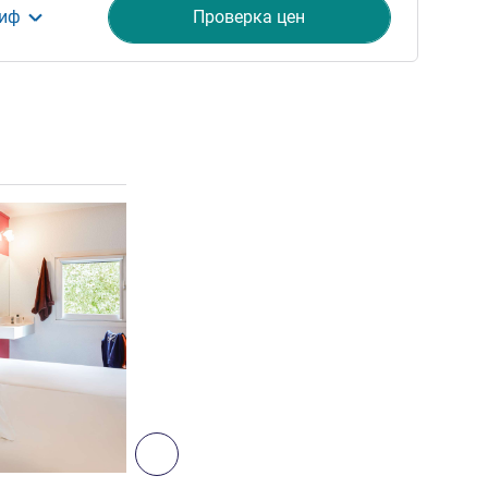
риф
Проверка цен
ия
Подробная информация
3
Далее - Номер