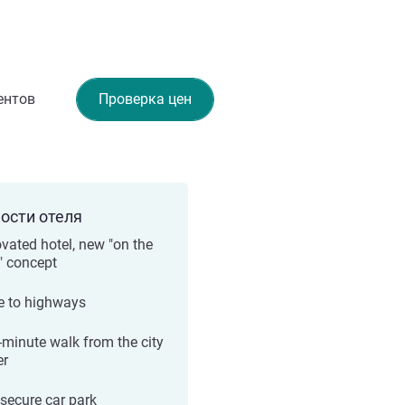
ентов
Проверка цен
ости отеля
vated hotel, new "on the
" concept
e to highways
-minute walk from the city
er
 secure car park