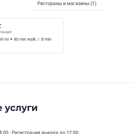
Рестораны и магазины (1)
Z
танция
49
mi
40
min
walk
/
8
min
 услуги
4:00
- Регистрация выезда до
12:00