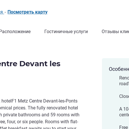
ия
-
Посмотреть карту
Расположение
Гостиничные услуги
Отзывы кли
entre Devant les
Особенн
Reno
road
Clos
s, hotelF1 Metz Centre Devant-les-Ponts
mical prices. The fully renovated hotel
A 10
h private bathrooms and 59 rooms with
cent
e, four, or six people. Rooms with flat-
Free
ffet breakfast awaits you to start your