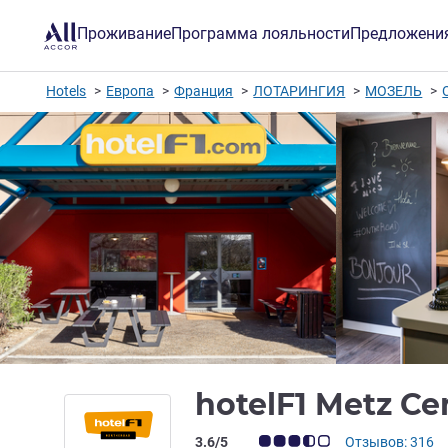
Проживание
Программа лояльности
Предложени
Hotels
Европа
Франция
ЛОТАРИНГИЯ
МОЗЕЛЬ
hotelF1 Metz Ce
Примечание: отзывы клиентов (Рейт
3.6/5
Отзывов: 316