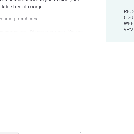
ilable free of charge.
REC
6:30
 vending machines.
WEEK
9PM
welcomes you. Discover our new "On the
vant les Ponts