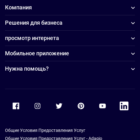
Компания
Решения для бизнеса
просмотр интернета
Мобильное приложение
Нужна помощь?
Accor Facebook
Accor Instagram
Accor Twitter
Accor Pinterest
Accor Youtube
Accor Li
Общие Условия Предоставления Услуг
Общие Условия Предоставления Услуг - Adagio