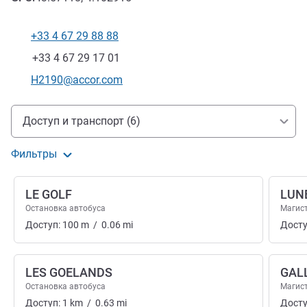
+33 4 67 29 88 88
Телефон
Факс
+33 4 67 29 17 01
Контактный адрес электронной почты
H2190@accor.com
Доступ и транспорт
Доступ и транспорт (6)
Фильтры
LE GOLF
LUN
Остановка автобуса
Магис
Доступ:
100
m
/
0.06
mi
Досту
LES GOELANDS
GAL
Остановка автобуса
Магис
Доступ:
1
km
/
0.63
mi
Досту