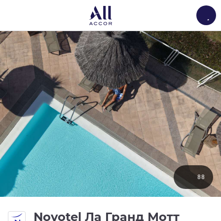
Load
88
Novotel Ла Гранд Мотт