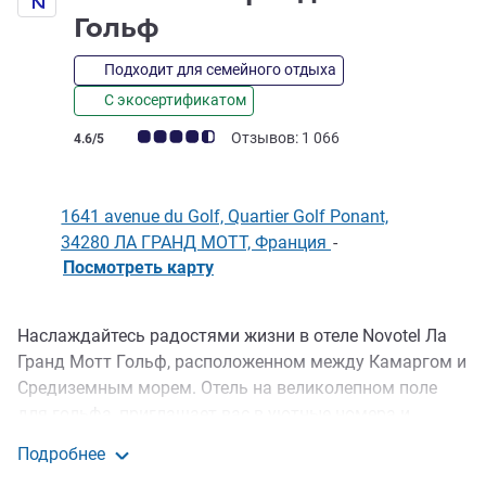
4 звезды
Гольф
Подходит для семейного отдыха
С экосертификатом
Примечание: отзывы клиентов (Рейтинг ALL)
Отзывов: 1 066
4.6/5
1641 avenue du Golf, Quartier Golf Ponant,
34280 ЛА ГРАНД МОТТ, Франция
-
Посмотреть карту
Наслаждайтесь радостями жизни в отеле Novotel Ла
Описание
Гранд Мотт Гольф, расположенном между Камаргом и
Средиземным морем. Отель на великолепном поле
для гольфа, приглашает вас в уютные номера и
просторные люксы с террасами и видами на бассейн и
Подробнее
ухоженные лужайки. 5 конференц-залов с террасами
Novotel Ла Гранд Мотт Гольф