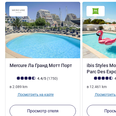
4 звезды
Mercure Ла Гранд Мотт Порт
ibis Styles Mo
Parc Des Exp
Примечание: отзывы клиентов (Рейтинг ALL)
Отзывов
Примечание: отз
4.4/5
(1750
)
4
в
2.089
km
в
12.461
km
Посмотреть на карте
Посмотреть 
Просмотр отеля
Просм