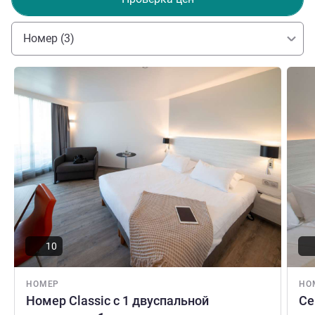
удовольствия и дружескую атмосферу. Наша команда
сделает все, чтобы ваше пребывание было
Номер (3)
максимально приятным...
Christine Blanc Управление отелем
Подробная информация
Подро
10
НОМЕР
НО
Номер Classic с 1 двуспальной
Се