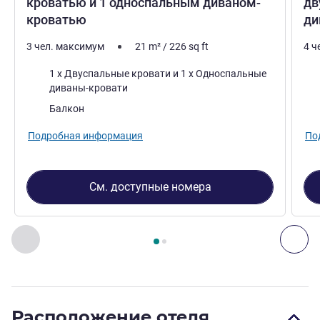
кроватью и 1 односпальным диваном-
дв
кроватью
ди
3 чел. максимум
21
m²
/
226
sq ft
4 ч
Постель
Пос
1 x Двуспальные кровати и 1 x Односпальные
диваны-кровати
Плюсы размещения:
Плю
Балкон
Подробная информация
По
См. доступные номера
Страница
1
из
2
, Номер 1 : Номер Classic с 1 двуспаль
Назад - Номер
Дал
Расположение отеля