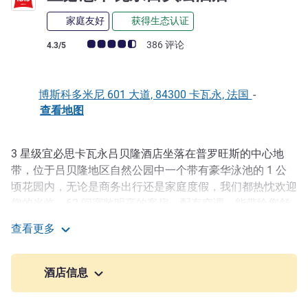
家庭友好
获得生态认证
客户意见评级 (ALL 评级)
386 评论
4.3/5
博斯科多米尼 601 大道, 84300 卡瓦永, 法国
-
查看地图
3 星级宜必思卡瓦永吕贝隆酒店坐落在普罗旺斯的中心地
描述
带，位于吕贝隆地区自然公园中一个带有豪华泳池的 1 公
顷花园内，无论是商务出行还是家庭度假，我们都热忱欢迎
您的光临。62 间宽敞明亮的客房，配有空调，能带给您舒
适的体验。我们的会议室可根据您的需求灵活调整。在设有
查看更多
美丽遮阳露台的 Jeanette 餐厅，享用地道传统美食。免费
宜必思卡瓦永吕贝宏酒店
的封闭式停车场设有电动汽车充电桩。
酒店信息
距 A7 高速公路 25 号出口 5 分钟路程，距阿维尼翁 TGV 火
车站 30 分钟路程，距卡维侬市中心 2 公里。宏伟的旺度