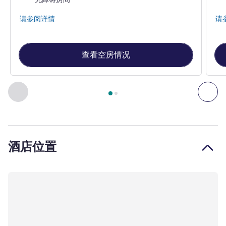
请参阅详情
请
查看空房情况
第
1
页，共
2
页
, 客房 1 : 标准房，配备 1 张双人床 , 客房 2
上一个 - 客房
下一
酒店位置