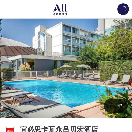
Load
47
3 星
宜必思卡瓦永吕贝宏酒店