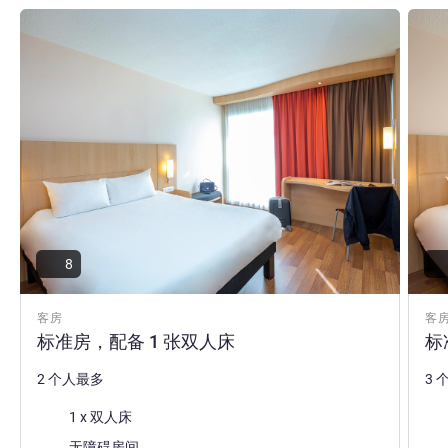
请参阅详情
请参
8
客房
客
标准房，配备 1 张双人床
标
2 个人最多
3 
床上用品
床
1 x 双人床
景色
无障碍房间