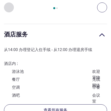
第
1
页，共
2
页
, 出入和交通 1 :, 出入和交通 2 :
上一个 - 出入和交通
下一
酒店服务
从
14:00
办理登记入住手续 - 从
12:00
办理退房手续
酒店内
游泳池
欢迎
宠物
餐厅
无线
网络
空调
早餐
酒吧
会议
室
查看所有服务