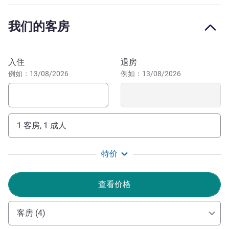
山：43.5 公里。公寓小镇：30 分钟。品尝我们地区的知名
葡萄酒。 气候温暖，是游览吕贝隆美丽村庄的理想下榻之
我们的客房
所：戈尔德、鲁西永、路马兰、梅内尔伯、碧泉村。阿尔皮
勒、普罗旺斯圣雷米、莱博和阿维尼翁、教皇之城。
预订此酒店
入住
退房
入住宜必思卡瓦永吕贝宏门酒店，游览吕贝隆和阿尔皮
例如：13/08/2026
例如：13/08/2026
勒。地理位置优越，您可以欣赏普罗旺斯中心丰富的景观和
遗产。游览我们充满魅力的地区
Magali MUBIAYI 酒店管理
1 客房, 1 成人
特价
查看价格
客房 (4)