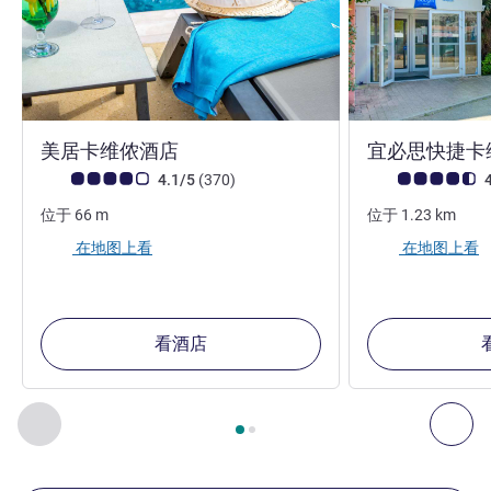
4 星
美居卡维侬酒店
宜必思快捷卡
客户意见评级 (ALL 评级)
评论
客户意见评级 (ALL
4.1/5
(370
)
4
位于
66
m
位于
1.23
km
在地图上看
在地图上看
看酒店
第
1
页，共
2
页
, 我们在附近的其他酒店 1 :, 我们在附近的其他酒
上一个 - 我们在附近的其他酒店
下