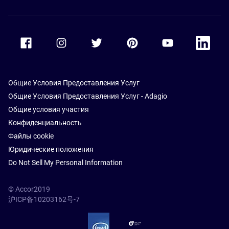
Accor Facebook
Accor Instagram
Accor Twitter
Accor Pinterest
Accor Youtube
Accor Li
Общие Условия Предоставления Услуг
Общие Условия Предоставления Услуг - Adagio
Общие условия участия
Конфиденциальность
Файлы cookie
Юридические положения
Do Not Sell My Personal Information
© Accor2019
沪ICP备10203162号-7
SSL Secure – globalSign