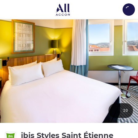
Load
20
ibis Styles Saint Étienne