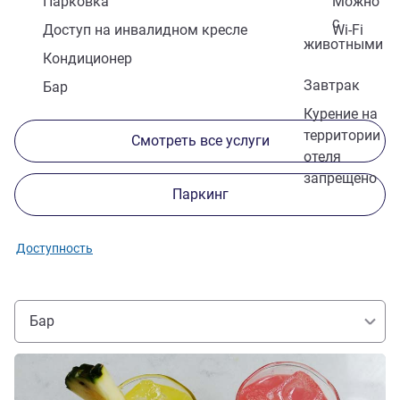
Парковка
Можно
с
Доступ на инвалидном кресле
Wi-Fi
животными
Кондиционер
Завтрак
Бар
Курение на
территории
Смотреть все услуги
отеля
запрещено
Паркинг
Доступность
Бар
Подробная информация