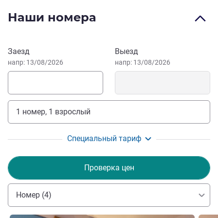
tourism.
Наши номера
Come and relax on one of the most technical golf courses
in France or visit the mining museum and "go
underground" like our miners.
Забронировать этот отель
Заезд
Выезд
напр: 13/08/2026
напр: 13/08/2026
1 номер, 1 взрослый
Специальный тариф
Проверка цен
Номер (4)