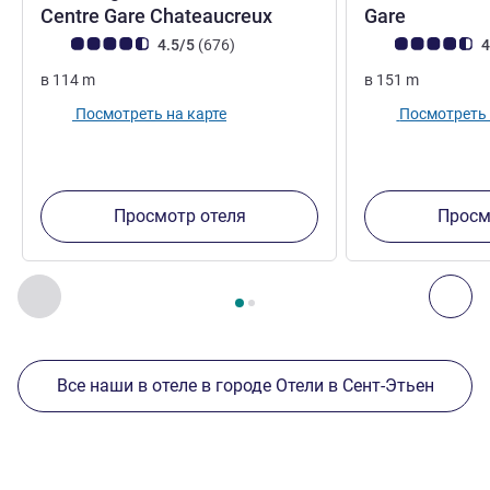
2 звезды
4 звезд
Centre Gare Chateaucreux
Gare
Примечание: отзывы клиентов (Рейтинг ALL)
Отзывов
Примечание: отз
4.5/5
(676
)
4
в
114
m
в
151
m
Посмотреть на карте
Посмотреть 
Просмотр отеля
Просм
Страница
1
из
2
, Другие отели поблизости 1 :, Другие оте
Назад - Другие отели поблизости
Дал
Все наши в отеле в городе Отели в Сент-Этьен