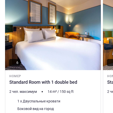
Подробная информация
Подро
6
НОМЕР
НО
Standard Room with 1 double bed
St
2 чел. максимум
14
m²
/
150
sq ft
2 ч
Постель
Пос
1 x Двуспальные кровати
Виды:
Вид
Боковой вид на город