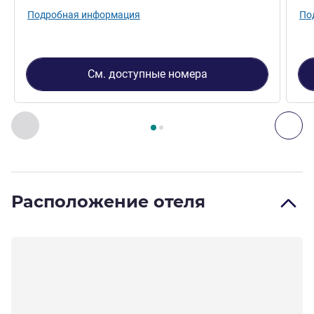
Подробная информация
По
См. доступные номера
Страница
1
из
2
, Номер 1 : Standard Room with 1 double be
Назад - Номер
Дал
Расположение отеля