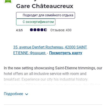
3 звезды
Gare Châteaucreux
Подходит для семейного отдыха
С экосертификатом
Примечание: отзывы клиентов (Рейтинг ALL)
Отзывов: 430
4.5/5
35, avenue Denfert Rochereau, 42000 SAINT
ETIENNE, Франция
-
Посмотреть карту
In the new setting showcasing Saint-Etienne trimmings, our
Описание
hotel offers an all-inclusive service with room and
breakfast. Experience our city his industrial history.
Opposite the TGV train station, near downtown, ibis Styles
Saint Etienne Gare Chateaucreux is near the economic,
Подробнее
cultural and tourist venues of Saint-Etienne and its region.
ibis Styles Saint Étienne Gare Châteaucreux
Stay in our Green Key certified hotel promoting sustainable