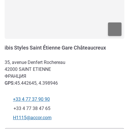
ibis Styles Saint Étienne Gare Châteaucreux
35, avenue Denfert Rochereau
42000
SAINT ETIENNE
ФРАНЦИЯ
GPS
:
45.442645, 4.398946
+33 4 77 37 90 90
Телефон
Факс
+33 4 77 38 47 65
Контактный адрес электронной почты
H1115@accor.com