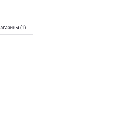
онной почты
агазины (1)