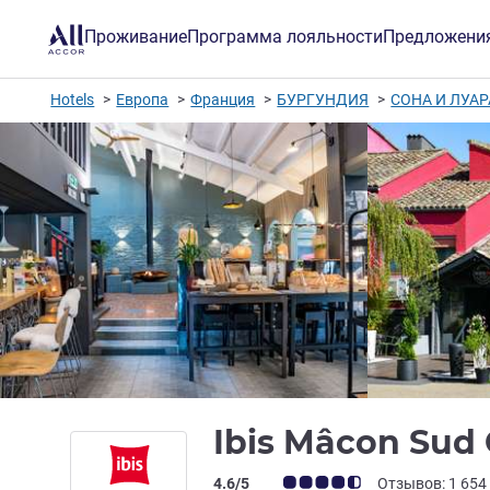
Проживание
Программа лояльности
Предложени
Hotels
Европа
Франция
БУРГУНДИЯ
СОНА И ЛУАР
Ibis Mâcon Sud
Примечание: отзывы клиентов (Рейт
4.6/5
Отзывов: 1 654