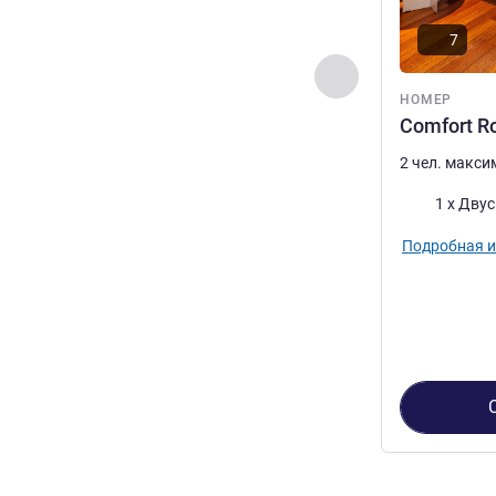
7
Назад - Номер
НОМЕР
Comfort R
2 чел. макс
Постель
1 x Дву
Подробная 
Страница
1
из