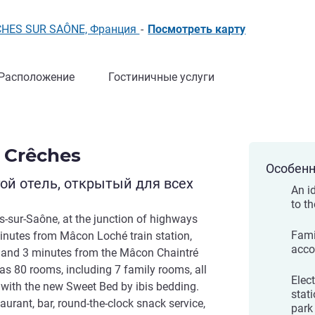
ÊCHES SUR SAÔNE, Франция
-
Посмотреть карту
Расположение
Гостиничные услуги
 Crêches
Особенн
й отель, открытый для всех
An i
to th
es-sur-Saône, at the junction of highways
Fami
nutes from Mâcon Loché train station,
acco
 and 3 minutes from the Mâcon Chaintré
has 80 rooms, including 7 family rooms, all
Elect
 with the new Sweet Bed by ibis bedding.
stat
aurant, bar, round-the-clock snack service,
park