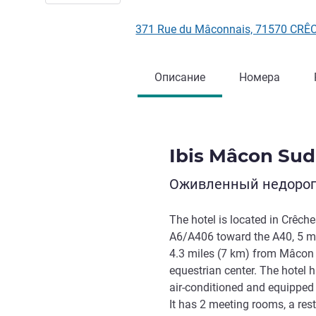
371 Rue du Mâconnais, 71570 CR
Описание
Номера
Ibis Mâcon Sud
Оживленный недорого
The hotel is located in Crêch
A6/A406 toward the A40, 5 mi
4.3 miles (7 km) from Mâcon
equestrian center. The hotel 
air-conditioned and equipped
It has 2 meeting rooms, a rest