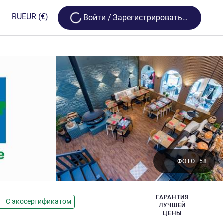
Loading...
RU
EUR
(€)
Bойти / Зарегистрироваться
ФОТО: 58
ГАРАНТИЯ
С экосертификатом
ЛУЧШЕЙ
ЦЕНЫ