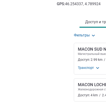
GPS
:
46.254337, 4.789924
Доступ и транспорт
Доступ и тр
Фильтры
MACON SUD N
Магистральный вые
Доступ:
2.99
km
/
Транспорт
MACON LOCH
Железнодорожная с
Доступ:
4
km
/
2.