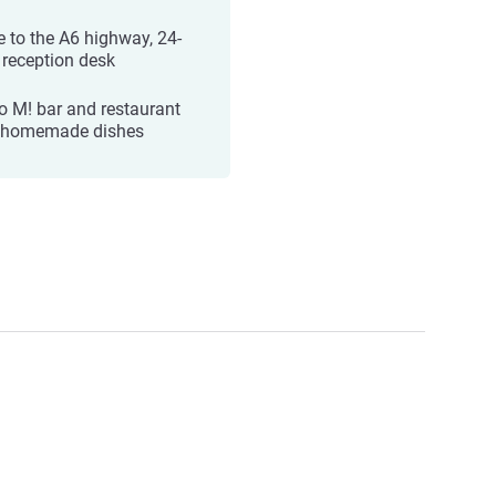
e to the A6 highway, 24-
 reception desk
ro M! bar and restaurant
 homemade dishes