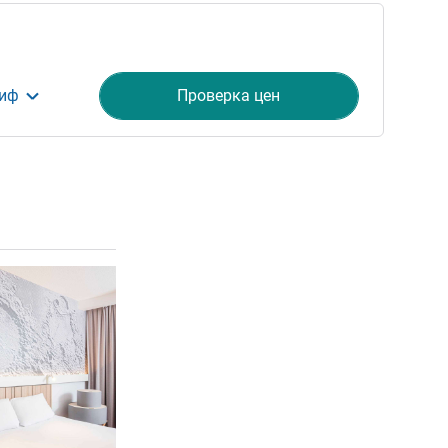
риф
Проверка цен
ия
Подробная информация