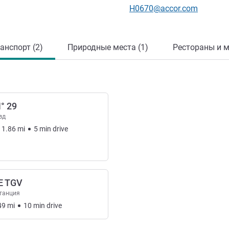
Контактный адрес электр
H0670@accor.com
анспорт (2)
Природные места (1)
Рестораны и м
° 29
зд
1.86
mi
5
min
drive
E TGV
танция
49
mi
10
min
drive