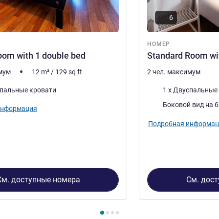
6
НОМЕР
oom with 1 double bed
Standard Room wi
имум
12
m²
/
129
sq ft
2 чел. максимум
Постель
спальные кровати
1 x Двуспальные
Виды:
Боковой вид на 
информация
Подробная информац
См. доступные номера
См. дос
4
, Номер 1 : Comfort Room with 1 double bed , Номер 2 : Stand