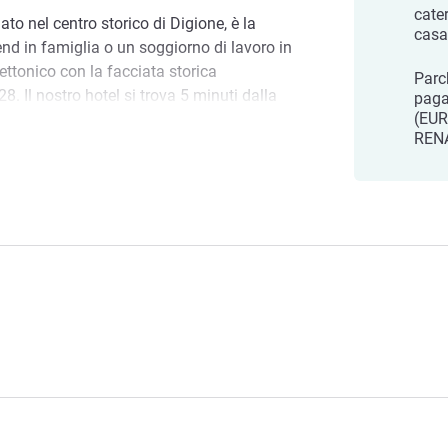
cater
uato nel centro storico di Digione, è la
casa
nd in famiglia o un soggiorno di lavoro in
ettonico con la facciata storica
Parc
28. Il nostro hotel si trova 5 minuti dalla
paga
(EUR
porta al centro congressi e all'auditorium.
REN
gastronomia e del vino è 15 minuti a piedi.
oute des Grands Crus arrivate a Beaune
ud Lecherf, e l'intero personale vi augurano
e hotel