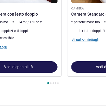
ra
CAMERA
ra con letto doppio
Camera Standard c
ssimo
14
m²
/
150
sq ft
2 persone massimo
letto
Biancheria da letto
o doppio/Letti doppi
1 x Letto doppio/L
ccessibile
Visualizza dettagli
tagli
Vedi disponibilità
Vedi d
amera 1 : Smart camera con letto doppio , Camera 2 : Camera St