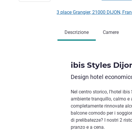
3 place Grangier, 21000 DIJON, Fra
Descrizione
Camere
ibis Styles Dijo
Design hotel economico,
Nel centro storico, l'hotel ibis
ambiente tranquillo, calmo e 
completamente rinnovate alcu
balcone comodo per i soggiorni
di prelibatezze? I nostri 2 ris
pranzo e a cena.