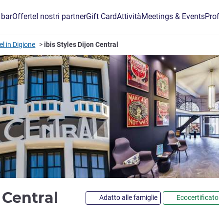
 bar
Offerte
I nostri partner
Gift Card
Attività
Meetings & Events
Prof
el in Digione
ibis Styles Dijon Central
3 stelle
n Central
Adatto alle famiglie
Ecocertificato