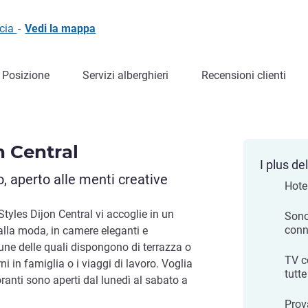
ncia
-
Vedi la mappa
Posizione
Servizi alberghieri
Recensioni clienti
n Central
I plus del
 aperto alle menti creative
Hotel
 Styles Dijon Central vi accoglie in un
Sono
conn
alla moda, in camere eleganti e
ne delle quali dispongono di terrazza o
TV c
 in famiglia o i viaggi di lavoro. Voglia
tutt
toranti sono aperti dal lunedì al sabato a
Prova