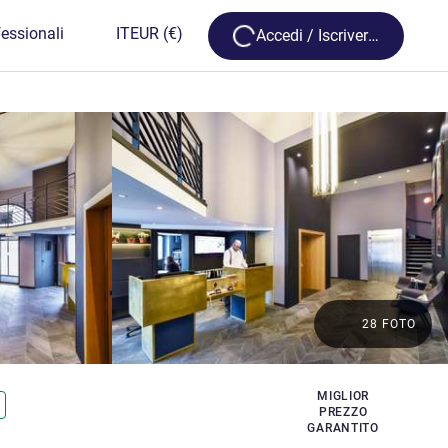
Loading...
essionali
IT
EUR
(€)
Accedi / Iscriversi
28 FOTO
MIGLIOR
PREZZO
GARANTITO