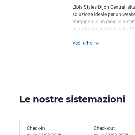
L'ibis Styles Dijon Central, sit
soluzione ideale per un weeke
Borgogna. È un gioiello archit
ristrutturata sul design del 19
stazione e vicino al tram che 
Vedi altro
La Città internazionale della 
ibis Styles Dijon Central
Con 30 minuti di treno o di R
Il direttore dell'hotel, Arna
un caloroso benvenuto.
Mr Arnaud LECHERF, Gestion
Le nostre sistemazioni
Prenota questo hotel
Check-in
Check-out