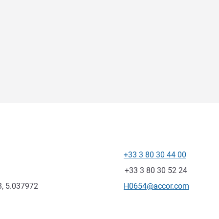
+33 3 80 30 44 00
Telefono
Fax
+33 3 80 30 52 24
E-mail di contatto
, 5.037972
H0654@accor.com