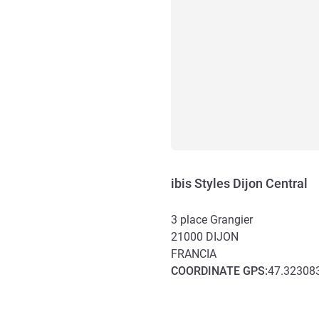
ibis Styles Dijon Central
3 place Grangier
21000
DIJON
FRANCIA
COORDINATE
GPS
:
47.323083
Accesso e trasporti