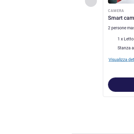
Precedente - Came
CAMERA
Smart came
2 persone ma
Biancheria da 
1 x Lett
Stanza a
Visualizza det
Pagina
1
di
5
, C