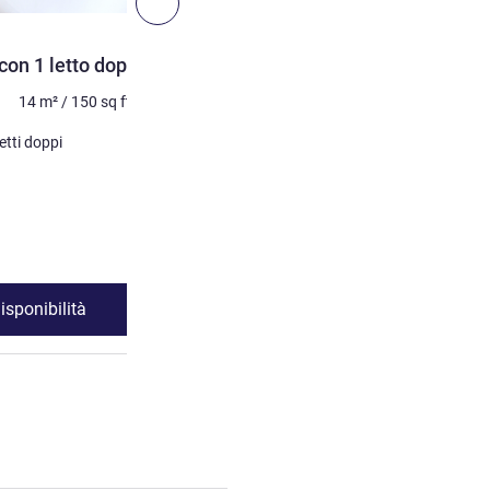
Successivo - Camera
CAMERA
on 1 letto doppio
Camera Standard con lett
14
m²
/
150
sq ft
2 persone massimo
15
m²
Biancheria da letto
etti doppi
2 x Letto singolo/Letti singol
Visualizza dettagli
isponibilità
Vedi disponibil
andard con 1 letto doppio