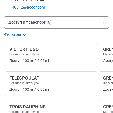
Контактный адрес электронной почты
H0612@accor.com
Доступ и транспорт
Доступ и транспорт (6)
Фильтры
VICTOR HUGO
GRE
Остановка автобуса
Магис
Доступ:
100
m
/
0.06
mi
Досту
FELIX-POULAT
GRE
Остановка автобуса
Желез
Доступ:
100
m
/
0.06
mi
Досту
TROIS DAUPHINS
GRE
Остановка автобуса
Магис