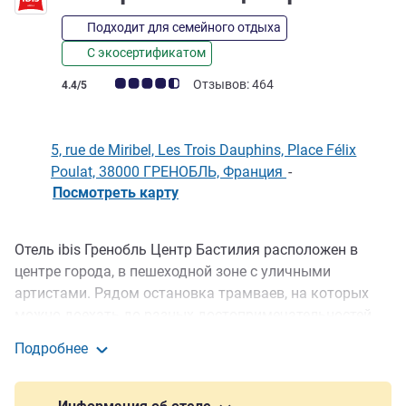
Подходит для семейного отдыха
С экосертификатом
Примечание: отзывы клиентов (Рейтинг ALL)
Отзывов: 464
4.4/5
5, rue de Miribel, Les Trois Dauphins, Place Félix
Poulat, 38000 ГРЕНОБЛЬ, Франция
-
Посмотреть карту
Отель ibis Гренобль Центр Бастилия расположен в
Описание
центре города, в пешеходной зоне с уличными
артистами. Рядом остановка трамваев, на которых
можно доехать до разных достопримечательностей
столицы Альпийского региона, а также терминал
Подробнее
канатной дороги для экскурсий по крепости Бастилия.
ibis Гренобль Центр
Отель предлагает 71 высококачественный номер с
кондиционером и бесплатным WIFI, также к услугам