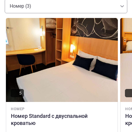
трудоустройству и взаимодействию с населением. До
Номер (3)
встречи!»
Franck Colomb Управление отелем
Подробная информация
Подро
5
НОМЕР
НО
Номер Standard с двуспальной
Но
кроватью
кр