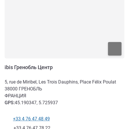
ibis Гренобль Центр
5, rue de Miribel, Les Trois Dauphins, Place Félix Poulat
38000
ГРЕНОБЛЬ
ФРАНЦИЯ
GPS
:
45.190347, 5.725937
+33 4 76 47 48 49
Телефон
Факс
+33 4 76 47 78 22