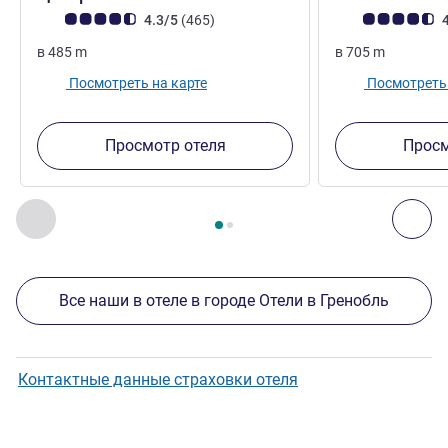
Примечание: отзывы клиентов (Рейтинг ALL)
Отзывов
Примечание: отз
4.3/5
(465
)
4
в
485
m
в
705
m
Посмотреть на карте
Посмотреть 
Просмотр отеля
Просм
Страница
1
из
2
, Другие отели поблизости 1 :, Другие оте
Назад - Другие отели поблизости
Дал
Все наши в отеле в городе Отели в Гренобль
Контактные данные страховки отеля