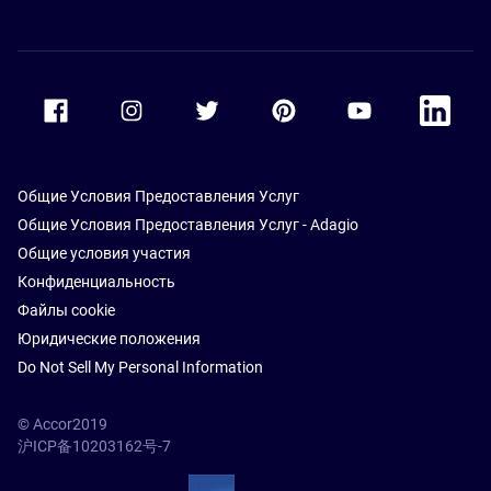
Accor Facebook
Accor Instagram
Accor Twitter
Accor Pinterest
Accor Youtube
Accor Li
Общие Условия Предоставления Услуг
Общие Условия Предоставления Услуг - Adagio
Общие условия участия
Конфиденциальность
Файлы cookie
Юридические положения
Do Not Sell My Personal Information
© Accor2019
沪ICP备10203162号-7
SSL Secure – globalSign