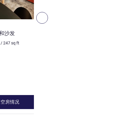
9
下一个 - 客房
客房
和沙发
行政房，配备 1 张双人床和
/
247
sq ft
4 个人最多
23
m²
/
247
sq 
床上用品
1 x 双人床 和 1 x 单人沙发床
景色:
位于花园旁边 或者 
请参阅详情
看空房情况
查看空房情
2 : 高级房，配备大床和沙发