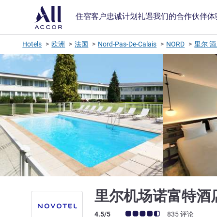
住宿
客户忠诚计划
礼遇
我们的合作伙伴
体
Hotels
欧洲
法国
Nord-Pas-De-Calais
NORD
里尔 
里尔机场诺富特酒
客户意见评级 (ALL 评级)
4.5/5
835 评论