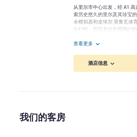
从里尔市中心出发，经 A1 
索历史悠久的里尔及其珍宝的
伞模拟器和皮埃尔·莫鲁瓦体育
出行时，您可充分利用我们的
球场，并在露台享用精致美食
查看更多
点。
里尔机场诺富特酒店
充分利用您的商务差旅或休息
酒店信息
尔夫球场享受挥杆乐趣。使用
拼盘与鲜酿啤酒，为一天画上
欢迎光临我们的雅高旗舰酒
园林式花园，共度美好时光。
地区的温暖。
Kawtar Bansar 酒店管理
我们的客房