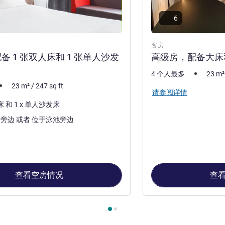
6
客房
备 1 张双人床和 1 张单人沙发
高级房，配备大床
4 个人最多
23
m²
23
m²
/
247
sq ft
请参阅详情
1 x 双人床 和 1 x 单人沙发床
位于花园旁边 或者 位于泳池旁边
查看空房情况
查
, 客房 1 : 经典房，配备 1 张双人床和 1 张单人沙发床 , 客房 