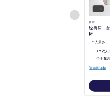
3
上一个 - 客房
客房
经典房，配
床
3 个人最多
床上用品
景色:
请参阅详情
第
1
页，共
2
页