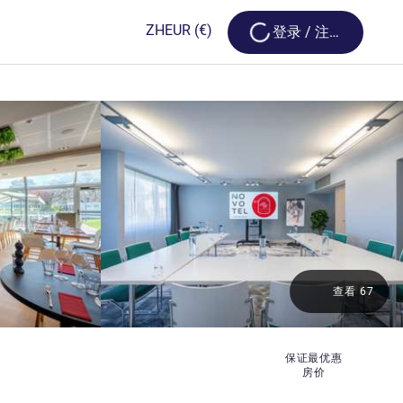
Loading...
ZH
EUR
(€)
登录 / 注册
查看 67
保证最优惠
房价