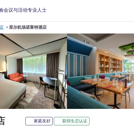
验
会议与活动
专业人士
酒店
里尔机场诺富特酒店
4 星
店
家庭友好
获得生态认证