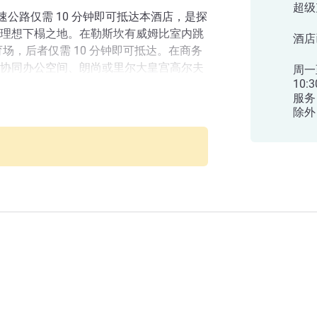
超级
高速公路仅需 10 分钟即可抵达本酒店，是探
理想下榻之地。在勒斯坎有威姆比室内跳
酒店
场，后者仅需 10 分钟即可抵达。在商务
协同办公空间、朗尚或里尔大皇宫高尔夫
周一
10
拼盘与醇香啤酒，为一天的行程画上句
服务
除外
时间，与同事的前往朗尚或里尔大皇宫高
我们的协同办公空间，并在露台享用美食
句点。
店。在春意盎然之际，体验明亮的空间和
我们将以热情友好的服务，带您感受北部