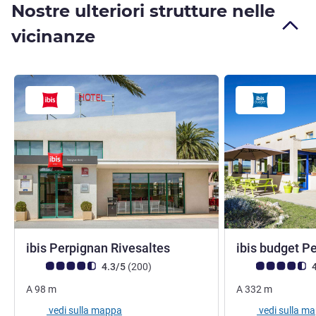
Nostre ulteriori strutture nelle
vicinanze
3 stelle
ibis Perpignan Rivesaltes
ibis budget P
Giudizio clienti (Valutazione ALL)
recensioni
Giudizio clienti (
4.3/5
(200
)
4
A
98
m
A
332
m
vedi sulla mappa
vedi sulla m