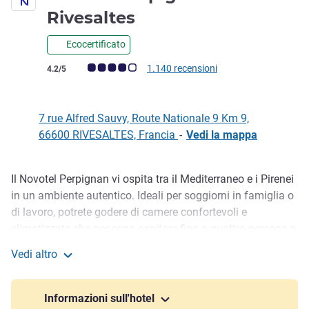
4 stelle
Rivesaltes
Ecocertificato
Giudizio clienti (Valutazione ALL)
1.140 recensioni
4.2/5
7 rue Alfred Sauvy, Route Nationale 9 Km 9,
66600 RIVESALTES, Francia
-
Vedi la mappa
Il Novotel Perpignan vi ospita tra il Mediterraneo e i Pirenei
Descrizione
in un ambiente autentico. Ideali per soggiorni in famiglia o
di lavoro, potrete godere di camere confortevoli e
climatizzate che possono ospitare fino a quattro persone a
soli 15 minuti dal centro e dalle spiagge. Per un'esperienza
Vedi altro
gastronomica nel cuore della Francia meridionale,
Novotel Perpignan Rivesaltes
approfittate del nostro ristorante con le sue specialità
catalane.
Informazioni sull'hotel