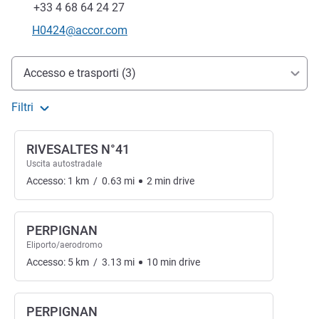
Fax
+33 4 68 64 24 27
E-mail di contatto
H0424@accor.com
Accesso e trasporti
Accesso e trasporti (3)
Filtri
RIVESALTES N°41
Uscita autostradale
Accesso:
1
km
/
0.63
mi
2
min
drive
PERPIGNAN
Eliporto/aerodromo
Accesso:
5
km
/
3.13
mi
10
min
drive
PERPIGNAN