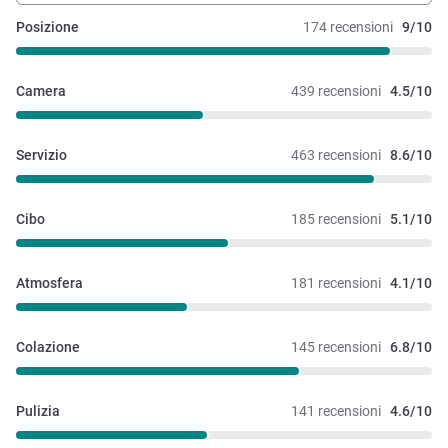
anche negli hotel a una stella). In conclusione, se avessi
Posizione
174 recensioni
9/10
speso 70€/80€ avrei trovato l'offerta appropriata, a 125€
circa (già al netto dello sconto Voyager" proprio no.
Camera
439 recensioni
4.5/10
Servizio
463 recensioni
8.6/10
Cibo
185 recensioni
5.1/10
Atmosfera
181 recensioni
4.1/10
Colazione
145 recensioni
6.8/10
Pulizia
141 recensioni
4.6/10