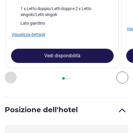
Biancheria da letto
Bia
1 x Letto doppio/Letti doppi e 2 x Letto
singolo/Letti singoli
Vist
Vista:
Lato giardino
Vis
Visualizza dettagli
Vedi disponibilità
Pagina
1
di
3
, Camera 1 : Camera Standard con 1 letto doppio 
Precedente - Camera
Suc
Posizione dell'hotel