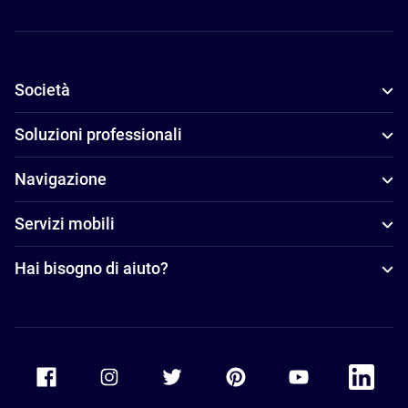
Società
Soluzioni professionali
Navigazione
Servizi mobili
Hai bisogno di aiuto?
Accor Facebook
Accor Instagram
Accor Twitter
Accor Pinterest
Accor Youtube
Accor Li