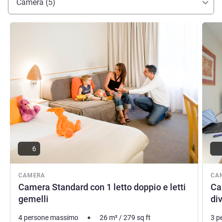
Camera (5)
Visualizza dettagli
Visual
6
CAMERA
CA
Camera Standard con 1 letto doppio e letti
Ca
gemelli
di
4 persone massimo
26
m²
/
279
sq ft
3 p