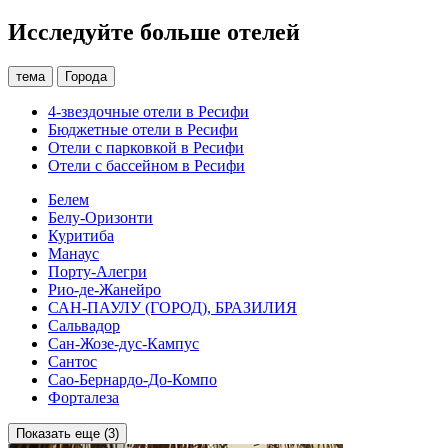
Исследуйте больше отелей
тема
Города
4-звездочные отели в Ресифи
Бюджетные отели в Ресифи
Отели с парковкой в Ресифи
Отели с бассейном в Ресифи
Белем
Белу-Оризонти
Куритиба
Манаус
Порту-Алегри
Рио-де-Жанейро
САН-ПАУЛУ (ГОРОД), БРАЗИЛИЯ
Сальвадор
Сан-Жозе-дус-Кампус
Сантос
Сао-Бернардо-До-Компо
Форталеза
Показать еще (3)