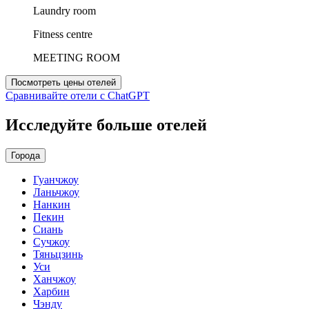
Laundry room
Fitness centre
MEETING ROOM
Посмотреть цены отелей
Сравнивайте отели с ChatGPT
Исследуйте больше отелей
Города
Гуанчжоу
Ланьчжоу
Нанкин
Пекин
Сиань
Сучжоу
Тяньцзинь
Уси
Ханчжоу
Харбин
Чэнду