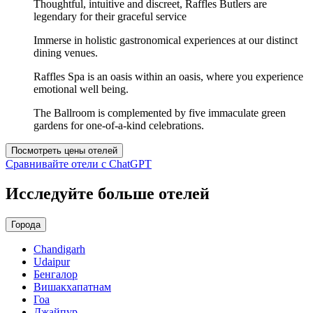
Thoughtful, intuitive and discreet, Raffles Butlers are
legendary for their graceful service
Immerse in holistic gastronomical experiences at our distinct
dining venues.
Raffles Spa is an oasis within an oasis, where you experience
emotional well being.
The Ballroom is complemented by five immaculate green
gardens for one-of-a-kind celebrations.
Посмотреть цены отелей
Сравнивайте отели с ChatGPT
Исследуйте больше отелей
Города
Chandigarh
Udaipur
Бенгалор
Вишакхапатнам
Гоа
Джайпур