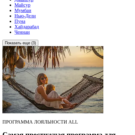
Майсур
Мумбаи
Нью-Дели
Пуна
Хайдарабад
Ченнаи
Показать еще (3)
ПРОГРАММА ЛОЯЛЬНОСТИ ALL
Самая престижная программа для