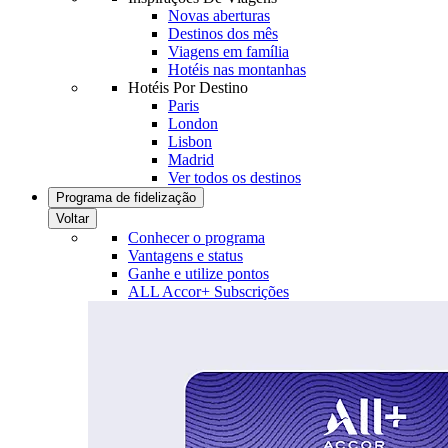
Novas aberturas
Destinos dos mês
Viagens em família
Hotéis nas montanhas
Hotéis Por Destino
Paris
London
Lisbon
Madrid
Ver todos os destinos
Programa de fidelização
Voltar
Conhecer o programa
Vantagens e status
Ganhe e utilize pontos
ALL Accor+ Subscrições