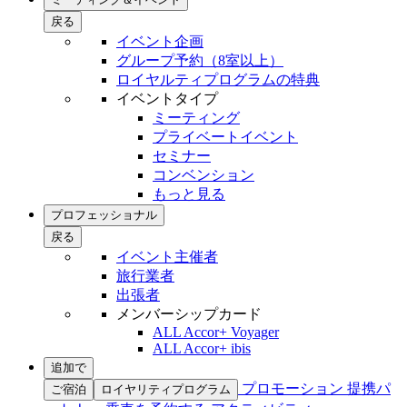
戻る
イベント企画
グループ予約（8室以上）
ロイヤルティプログラムの特典
イベントタイプ
ミーティング
プライベートイベント
セミナー
コンベンション
もっと見る
プロフェッショナル
戻る
イベント主催者
旅行業者
出張者
メンバーシップカード
ALL Accor+ Voyager
ALL Accor+ ibis
追加で
プロモーション
提携パ
ご宿泊
ロイヤリティプログラム