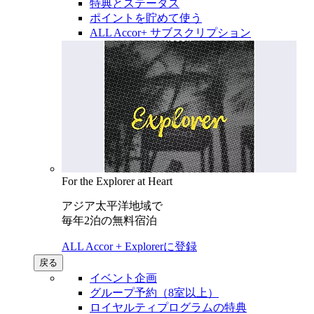
特典とステータス
ポイントを貯めて使う
ALL Accor+ サブスクリプション
For the Explorer at Heart
アジア太平洋地域で
毎年2泊の無料宿泊
ALL Accor + Explorerに登録
戻る
イベント企画
グループ予約（8室以上）
ロイヤルティプログラムの特典