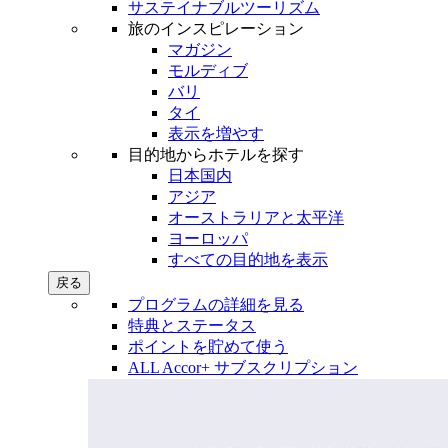
サステイナブルツーリズム
旅のインスピレーション
マガジン
モルディブ
バリ
タイ
表示を増やす
目的地からホテルを探す
日本国内
アジア
オーストラリアと太平洋
ヨーロッパ
すべての目的地を表示
戻る
プログラムの詳細を見る
特典とステータス
ポイントを貯めて使う
ALL Accor+ サブスクリプション