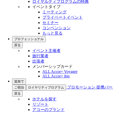
ロイヤルティプログラムの特典
イベントタイプ
ミーティング
プライベートイベント
セミナー
コンベンション
もっと見る
プロフェッショナル
戻る
イベント主催者
旅行業者
出張者
メンバーシップカード
ALL Accor+ Voyager
ALL Accor+ ibis
追加で
プロモーション
提携パー
ご宿泊
ロイヤリティプログラム
戻る
ホテルを探す
リゾート
アコーのブランド