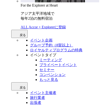
For the Explorer at Heart
アジア太平洋地域で
毎年2泊の無料宿泊
ALL Accor + Explorerに登録
戻る
イベント企画
グループ予約（8室以上）
ロイヤルティプログラムの特典
イベントタイプ
ミーティング
プライベートイベント
セミナー
コンベンション
もっと見る
戻る
イベント主催者
旅行業者
出張者