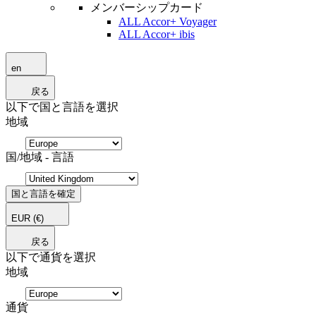
メンバーシップカード
ALL Accor+ Voyager
ALL Accor+ ibis
en
戻る
以下で国と言語を選択
地域
国/地域 - 言語
国と言語を確定
EUR
(€)
戻る
以下で通貨を選択
地域
通貨