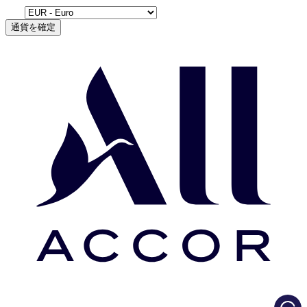
通貨を確定
Load