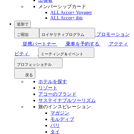
出張者
メンバーシップカード
ALL Accor+ Voyager
ALL Accor+ ibis
追加で
プロモーション
ご宿泊
ロイヤリティプログラム
提携パートナー
乗車を予約する
アクティ
ビティ
ミーティング＆イベント
プロフェッショナル
戻る
ホテルを探す
リゾート
アコーのブランド
サステイナブルツーリズム
旅のインスピレーション
マガジン
モルディブ
バリ
タイ