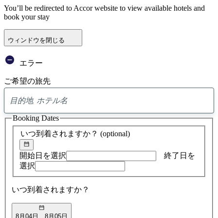
You’ll be redirected to Accor website to view available hotels and
book your stay
ウィンドウを閉じる
エラー
ご希望の旅先
0
ア
Booking Dates
ド
バ
いつ到着されますか？
(optional)
イ
ス
の
開始日を選択
終了日を
検
選択
索
結
いつ到着されますか？
果
8月04日
8月05日