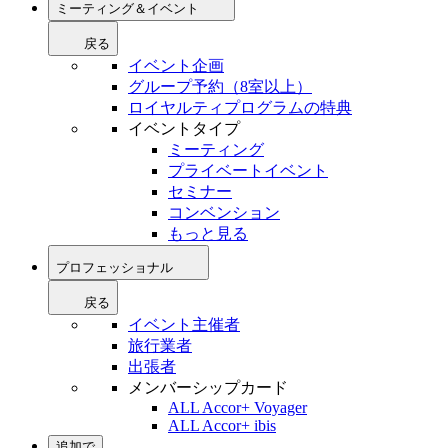
ミーティング＆イベント
戻る
イベント企画
グループ予約（8室以上）
ロイヤルティプログラムの特典
イベントタイプ
ミーティング
プライベートイベント
セミナー
コンベンション
もっと見る
プロフェッショナル
戻る
イベント主催者
旅行業者
出張者
メンバーシップカード
ALL Accor+ Voyager
ALL Accor+ ibis
追加で