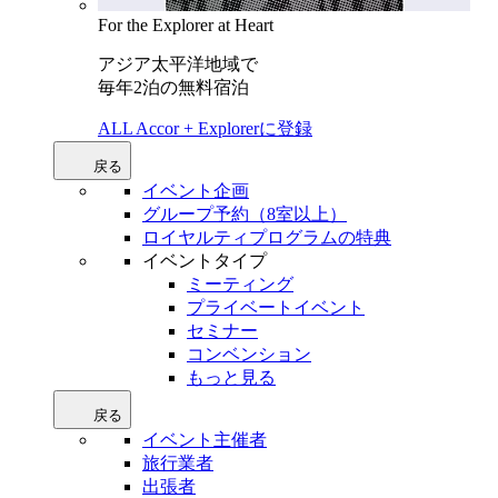
For the Explorer at Heart
アジア太平洋地域で
毎年2泊の無料宿泊
ALL Accor + Explorerに登録
戻る
イベント企画
グループ予約（8室以上）
ロイヤルティプログラムの特典
イベントタイプ
ミーティング
プライベートイベント
セミナー
コンベンション
もっと見る
戻る
イベント主催者
旅行業者
出張者