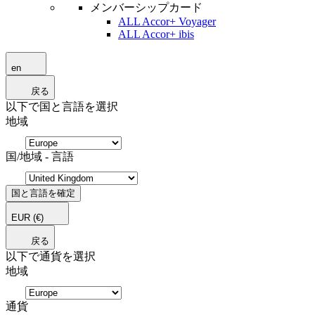
メンバーシップカード
ALL Accor+ Voyager
ALL Accor+ ibis
en
戻る
以下で国と言語を選択
地域
国/地域 - 言語
国と言語を確定
EUR
(€)
戻る
以下で通貨を選択
地域
通貨