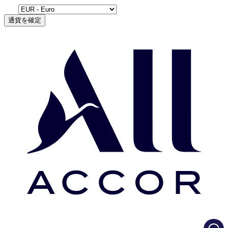
通貨を確定
Load