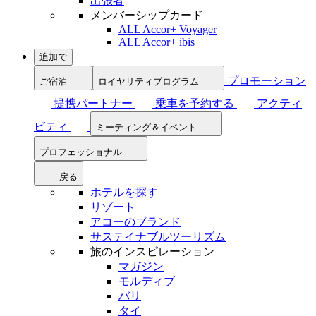
出張者
メンバーシップカード
ALL Accor+ Voyager
ALL Accor+ ibis
追加で
プロモーション
ご宿泊
ロイヤリティプログラム
提携パートナー
乗車を予約する
アクティ
ビティ
ミーティング＆イベント
プロフェッショナル
戻る
ホテルを探す
リゾート
アコーのブランド
サステイナブルツーリズム
旅のインスピレーション
マガジン
モルディブ
バリ
タイ