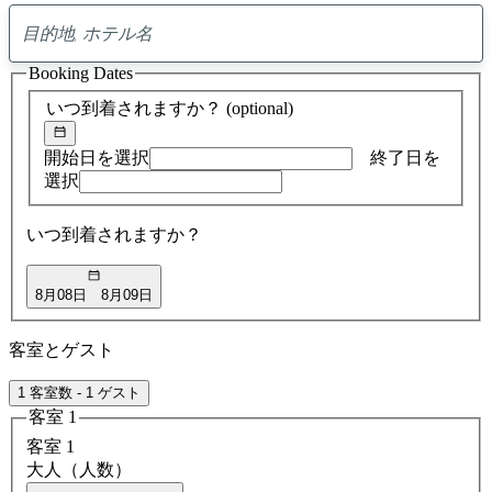
0
ア
Booking Dates
ド
バ
いつ到着されますか？
(optional)
イ
ス
の
開始日を選択
終了日を
検
選択
索
結
いつ到着されますか？
果
8月08日
8月09日
客室とゲスト
1 客室数 - 1 ゲスト
客室 1
客室 1
大人（人数）