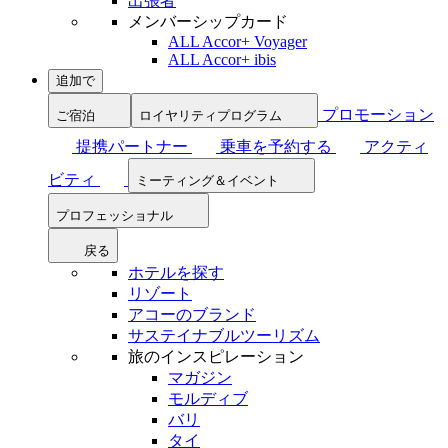
出張者
メンバーシップカード
ALL Accor+ Voyager
ALL Accor+ ibis
追加で
プロモーション
ご宿泊
ロイヤリティプログラム
提携パートナー
乗車を予約する
アクティ
ビティ
ミーティング＆イベント
プロフェッショナル
戻る
ホテルを探す
リゾート
アコーのブランド
サステイナブルツーリズム
旅のインスピレーション
マガジン
モルディブ
バリ
タイ