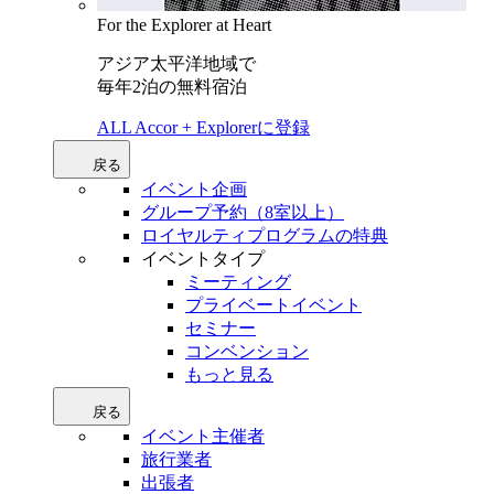
For the Explorer at Heart
アジア太平洋地域で
毎年2泊の無料宿泊
ALL Accor + Explorerに登録
戻る
イベント企画
グループ予約（8室以上）
ロイヤルティプログラムの特典
イベントタイプ
ミーティング
プライベートイベント
セミナー
コンベンション
もっと見る
戻る
イベント主催者
旅行業者
出張者