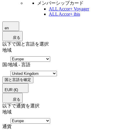
メンバーシップカード
ALL Accor+ Voyager
ALL Accor+ ibis
en
戻る
以下で国と言語を選択
地域
国/地域 - 言語
国と言語を確定
EUR
(€)
戻る
以下で通貨を選択
地域
通貨