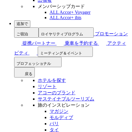
出張者
メンバーシップカード
ALL Accor+ Voyager
ALL Accor+ ibis
追加で
プロモーション
ご宿泊
ロイヤリティプログラム
提携パートナー
乗車を予約する
アクティ
ビティ
ミーティング＆イベント
プロフェッショナル
戻る
ホテルを探す
リゾート
アコーのブランド
サステイナブルツーリズム
旅のインスピレーション
マガジン
モルディブ
バリ
タイ