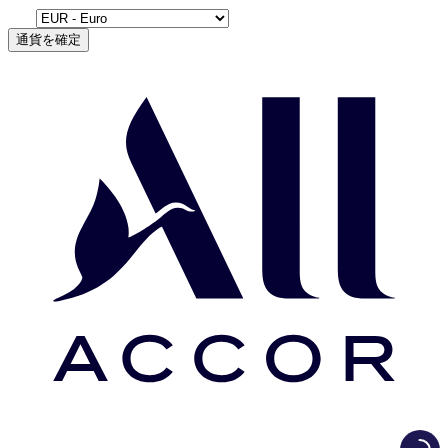
通貨を確定
Load