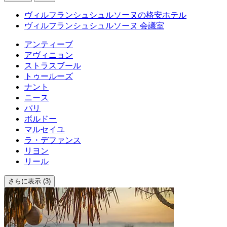
ヴィルフランシュシュルソーヌの格安ホテル
ヴィルフランシュシュルソーヌ 会議室
アンティーブ
アヴィニョン
ストラスブール
トゥールーズ
ナント
ニース
パリ
ボルドー
マルセイユ
ラ・デファンス
リヨン
リール
さらに表示 (3)