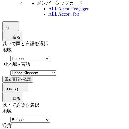
メンバーシップカード
ALL Accor+ Voyager
ALL Accor+ ibis
en
戻る
以下で国と言語を選択
地域
国/地域 - 言語
国と言語を確定
EUR
(€)
戻る
以下で通貨を選択
地域
通貨