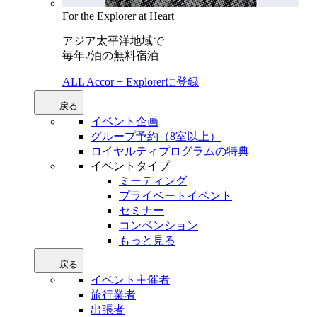
For the Explorer at Heart
アジア太平洋地域で
毎年2泊の無料宿泊
ALL Accor + Explorerに登録
戻る
イベント企画
グループ予約（8室以上）
ロイヤルティプログラムの特典
イベントタイプ
ミーティング
プライベートイベント
セミナー
コンベンション
もっと見る
戻る
イベント主催者
旅行業者
出張者