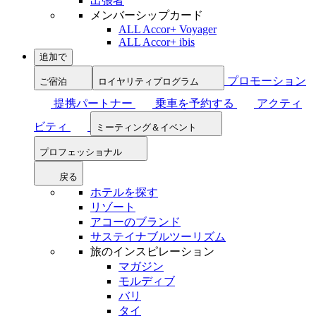
出張者
メンバーシップカード
ALL Accor+ Voyager
ALL Accor+ ibis
追加で
プロモーション
ご宿泊
ロイヤリティプログラム
提携パートナー
乗車を予約する
アクティ
ビティ
ミーティング＆イベント
プロフェッショナル
戻る
ホテルを探す
リゾート
アコーのブランド
サステイナブルツーリズム
旅のインスピレーション
マガジン
モルディブ
バリ
タイ