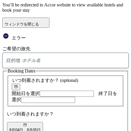
You’ll be redirected to Accor website to view available hotels and
book your stay
ウィンドウを閉じる
エラー
ご希望の旅先
0
ア
Booking Dates
ド
バ
いつ到着されますか？
(optional)
イ
ス
の
開始日を選択
終了日を
検
選択
索
結
いつ到着されますか？
果
8月04日
8月05日