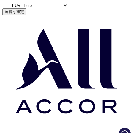
通貨を確定
Load