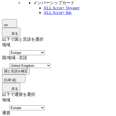
メンバーシップカード
ALL Accor+ Voyager
ALL Accor+ ibis
en
戻る
以下で国と言語を選択
地域
国/地域 - 言語
国と言語を確定
EUR
(€)
戻る
以下で通貨を選択
地域
通貨