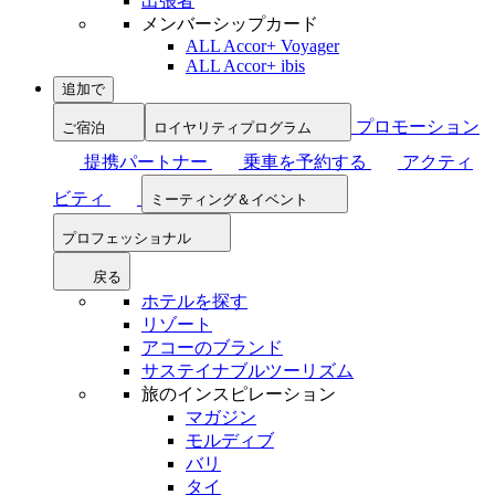
出張者
メンバーシップカード
ALL Accor+ Voyager
ALL Accor+ ibis
追加で
プロモーション
ご宿泊
ロイヤリティプログラム
提携パートナー
乗車を予約する
アクティ
ビティ
ミーティング＆イベント
プロフェッショナル
戻る
ホテルを探す
リゾート
アコーのブランド
サステイナブルツーリズム
旅のインスピレーション
マガジン
モルディブ
バリ
タイ