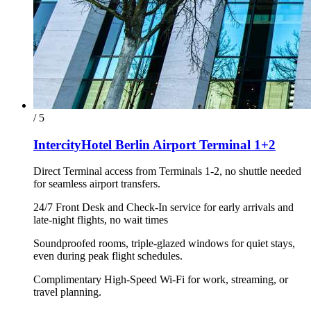
/ 5
IntercityHotel Berlin Airport Terminal 1+2
Direct Terminal access from Terminals 1-2, no shuttle needed
for seamless airport transfers.
24/7 Front Desk and Check-In service for early arrivals and
late-night flights, no wait times
Soundproofed rooms, triple-glazed windows for quiet stays,
even during peak flight schedules.
Complimentary High-Speed Wi-Fi for work, streaming, or
travel planning.