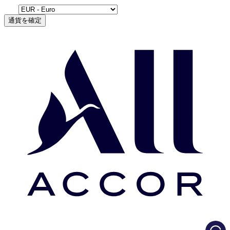
通貨を確定
Load