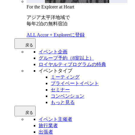
For the Explorer at Heart
アジア太平洋地域で
毎年2泊の無料宿泊
ALL Accor + Explorerに登録
戻る
イベント企画
グループ予約（8室以上）
ロイヤルティプログラムの特典
イベントタイプ
ミーティング
プライベートイベント
セミナー
コンベンション
もっと見る
戻る
イベント主催者
旅行業者
出張者