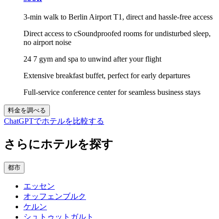
3-min walk to Berlin Airport T1, direct and hassle-free access
Direct access to cSoundproofed rooms for undisturbed sleep,
no airport noise
24 7 gym and spa to unwind after your flight
Extensive breakfast buffet, perfect for early departures
Full-service conference center for seamless business stays
料金を調べる
ChatGPTでホテルを比較する
さらにホテルを探す
都市
エッセン
オッフェンブルク
ケルン
シュトゥットガルト