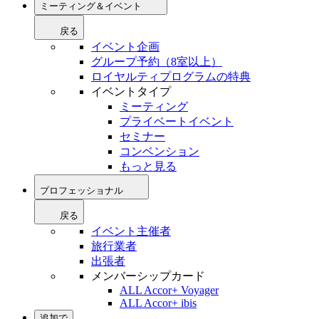
ミーティング＆イベント
戻る
イベント企画
グループ予約（8室以上）
ロイヤルティプログラムの特典
イベントタイプ
ミーティング
プライベートイベント
セミナー
コンベンション
もっと見る
プロフェッショナル
戻る
イベント主催者
旅行業者
出張者
メンバーシップカード
ALL Accor+ Voyager
ALL Accor+ ibis
追加で